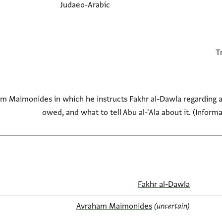
Judaeo-Arabic
am Maimonides in which he instructs Fakhr al-Dawla regarding a 
owed, and what to tell Abu al-'Ala about it. (Inform
Fakhr al-Dawla
Avraham Maimonides
(uncertain)