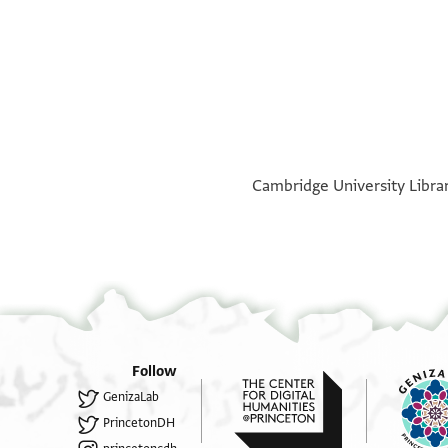
°
°
Cambridge University Librar
Follow
GenizaLab
PrincetonDH