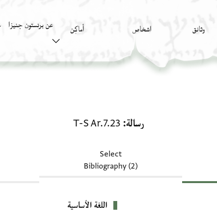
عن برنستون جنيزا
وثائق
اشخاص
أَماكِن
ك
رسالة: T-S Ar.7.23
رسالة
T-S Ar.7.23
Select
Bibliography (2)
اللغة الأساسية