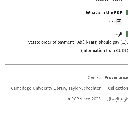
What's in the PGP
صورة
الوصف
Verso: order of payment; ‘Abū l-Faraj should pay [...]’.
(Information from CUDL)
Geniza
Provenance
Additional metadata
Cambridge University Library, Taylor-Schechter
Collection
تاريخ الإدخال
In PGP since 2023