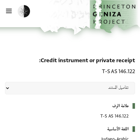
لصفحة الرئيسية
خطي إلى المحتوى الرئيسي
تفعيل الوضع المظلم
فتح 
e receipt: T-S AS 146.122
Credit instrument or private receipt
T-S AS 146.122
بيانات التعريف
علامة الرف
T-S AS 146.122
اللغة الأساسية
Judaeo-Arabic