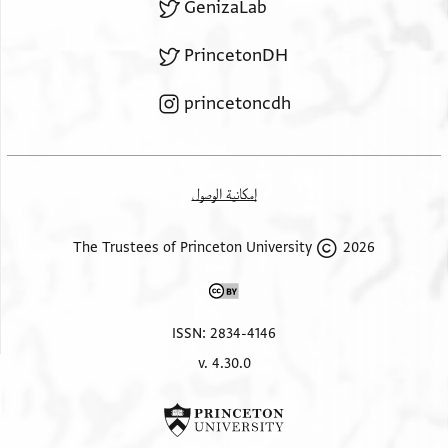
GenizaLab
PrincetonDH
princetoncdh
إمكانية الوصول
2026 The Trustees of Princeton University
ISSN: 2834-4146
v. 4.30.0