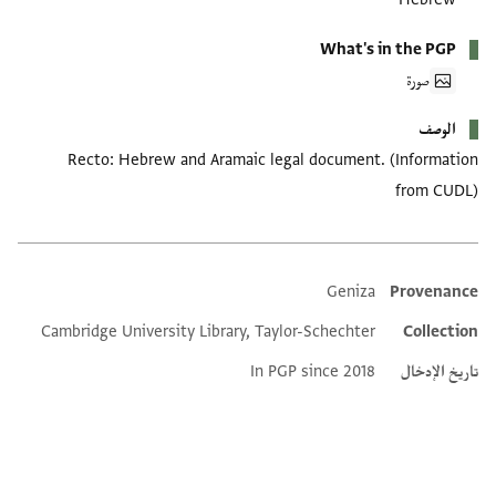
What's in the PGP
صورة
الوصف
Recto: Hebrew and Aramaic legal document. (Information
from CUDL)
Geniza
Provenance
Additional metadata
Cambridge University Library, Taylor-Schechter
Collection
تاريخ الإدخال
In PGP since 2018