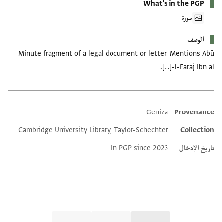
What's in the PGP
صورة
الوصف
Minute fragment of a legal document or letter. Mentions Abū
l-Faraj Ibn al-[...].
Geniza
Provenance
Additional metadata
Cambridge University Library, Taylor-Schechter
Collection
تاريخ الإدخال
In PGP since 2023