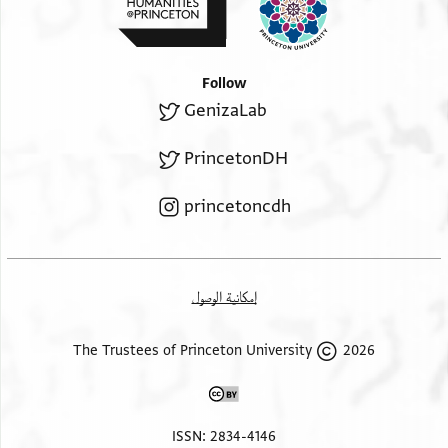
Follow
GenizaLab
PrincetonDH
princetoncdh
إمكانية الوصول
2026 The Trustees of Princeton University
ISSN: 2834-4146