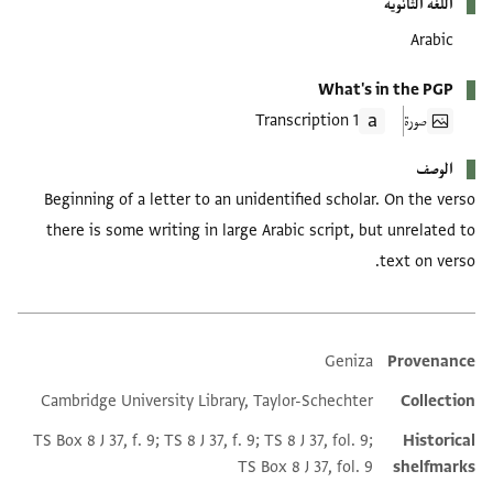
اللغة الثانوية
Arabic
What's in the PGP
صورة
1 Transcription
الوصف
Beginning of a letter to an unidentified scholar. On the verso
there is some writing in large Arabic script, but unrelated to
text on verso.
Geniza
Provenance
Additional metadata
Cambridge University Library, Taylor-Schechter
Collection
TS Box 8 J 37, f. 9; TS 8 J 37, f. 9; TS 8 J 37, fol. 9;
Historical
TS Box 8 J 37, fol. 9
shelfmarks