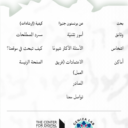
. . .התמים וישרות החכם הגדול חכ [ .
ב]קר וערב ומגדל עוז ביום קרב וצל ה. . .
. . . . . . . השם הטוב הנערב : הדרת יק [
بحث
عن برنستون جنيزا
كيفية (إرشادات)
צפירת תפארת מרנו ורבנו אדונינ[ו
وثائق
أمور تِقنيّة
مسرد المصطلحات
נגידינו רכבינו ופרשינו אור עינינו
מחמד נפשינו מרע אל[ . . . . . . . . .
اشخاص
الأسئلة الأكثر شيوعًا
كيف تبحث في موقعنا؟
אלדים בתוכינו [ . . . . . . . . . . . . . .
أَماكِن
الاعتمادات (فريق
الصفحة الرئيسة
العمل)
المصادر
تواصل معنا