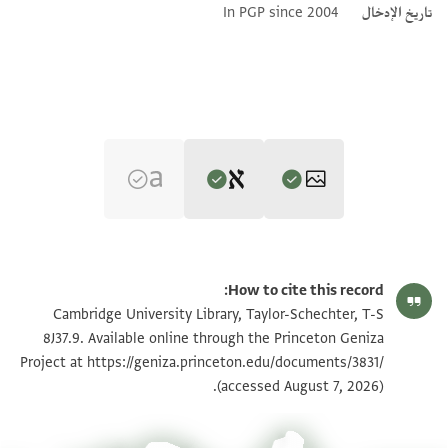
تاريخ الإدخال
In PGP since 2004
Editor: Goitein, S. D.
T-S 8J37.9 1r
تكبير و تدوير
S. D. Goitein's unpublished edition (1950–85).
How to cite this record:
. . . . ] [ד]יק ייי . . . . . . . . . .ורוג
T-S 8J37.9 1v
تكبير و تدوير
Cambridge University Library, Taylor-Schechter, T-S
Verso.
. . . . ] . . . . . . . . . . . .וד ייי וג
8J37.9. Available online through the Princeton Geniza
. . . . . . . . . . על [
Project at
https://geniza.princeton.edu/documents/3831/
. . . . . . . . .
بيان أذونات الصورة
. . . בגאון[
(accessed August 7, 2026).
. . . . ] התורה . . . . . . החכמה ועם [
. . . . . . . . . . . . . .ות ומושב החסי [ד
מקים התורה וחקים . . . .ת ומנהיג