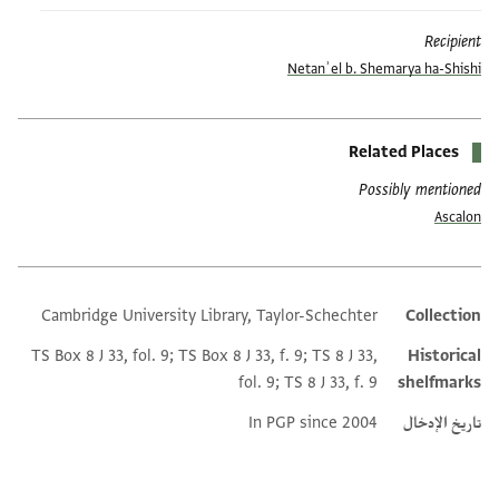
Recipient
Netanʾel b. Shemarya ha-Shishi
Related Places
Possibly mentioned
Ascalon
Cambridge University Library, Taylor-Schechter
Collection
Additional metadata
TS Box 8 J 33, fol. 9; TS Box 8 J 33, f. 9; TS 8 J 33,
Historical
fol. 9; TS 8 J 33, f. 9
shelfmarks
تاريخ الإدخال
In PGP since 2004