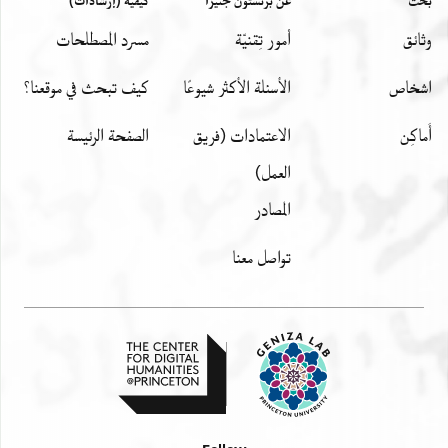
מלצת יושר . . . [ . . . . . . . . . הדר]ת כגק מרנו ורבנונ
بحث
عن برنستون جنيزا
كيفية (إرشادات)
נזר[ינו כ]תרינו אדונינו שמואל [
وثائق
أمور تِقنيّة
مسرد المصطلحات
. . . . . . . . . . . . . . . . . . . . . . . . . . . . . . ] . . . . הזכות
והחסדים אשריו וטוב לו [
اشخاص
الأسئلة الأكثر شيوعًا
كيف تبحث في موقعنا؟
. . . . . . . . . . . . . . . . . . . . . . . . . . . . . . ] שיעמיד . . . . .
. . עמו . . . צאן מרע[יתו
أَماكِن
الاعتمادات (فريق
الصفحة الرئيسة
Verso - right margin
العمل)
ושלום . . .
المصادر
נכתב בל. . בצור . . . .
ב . . . . . אשקלון(?)
تواصل معنا
. . . בה . . . . . . . .
. . . . . . . . . . . . . .
Verso - upper right margin
עבדה ו . . . . ה מבורך
הכהן ביר נתן הכהן המעולה
הדיין סט מעצים ליקר כבודה
רוב שלום וברכת אלו ימי חג