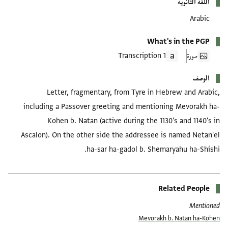
اللغة الثانوية
Arabic
What's in the PGP
صورة
1 Transcription
الوصف
Letter, fragmentary, from Tyre in Hebrew and Arabic,
including a Passover greeting and mentioning Mevorakh ha-
Kohen b. Natan (active during the 1130's and 1140's in
Ascalon). On the other side the addressee is named Netan'el
ha-sar ha-gadol b. Shemaryahu ha-Shishi.
Related People
Mentioned
Mevorakh b. Natan ha-Kohen