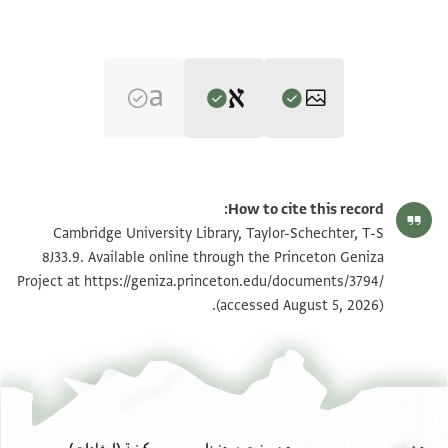
Editor: Goitein, S. D.
T-S 8J33.9 1v
تكبير و تدوير
S. D. Goitein's unpublished edition (1950–85).
How to cite this record:
Verso
T-S 8J33.9 1r
تكبير و تدوير
Cambridge University Library, Taylor-Schechter, T-S
בשמ רחמ
8J33.9. Available online through the Princeton Geniza
Project at
https://geniza.princeton.edu/documents/3794/
שלום השמים וחיי יומים לאלפי פעמים [
بيان أذونات الصورة
(accessed August 5, 2026).
ושמחות וגיל אלי הדר כגק מרנו נכב[דנו
ובר(?) א . . אן ומעוטר בסגנון(?) דת לשם . . . . . [
. . . בה בן כגק מרנו ורבנו [
נכד השרים הגדולי[ם . . . . . . .] . . . . . . [
. . . ] אוהבו מודה חסדו . . . . . לפני הדרתו ת. . . . [