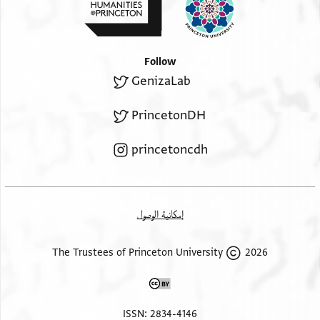
Follow
GenizaLab
PrincetonDH
princetoncdh
إمكانية الوصول
2026 The Trustees of Princeton University
ISSN: 2834-4146