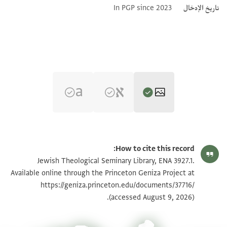
تاريخ الإدخال
In PGP since 2023
ENA 3927.1 verso
تكبير و تدوير
How to cite this record:
ENA 3927.1 recto
Jewish Theological Seminary Library, ENA 3927.1.
Available online through the Princeton Geniza Project at
https://geniza.princeton.edu/documents/37716/
بيان أذونات الصورة
(accessed August 9, 2026).
عرض :
ENA 3927.1