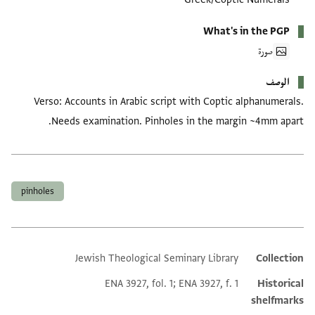
What's in the PGP
صورة
الوصف
Verso: Accounts in Arabic script with Coptic alphanumerals.
Needs examination. Pinholes in the margin ~4mm apart.
العلامات
pinholes
Jewish Theological Seminary Library
Collection
Additional metadata
ENA 3927, fol. 1; ENA 3927, f. 1
Historical
shelfmarks