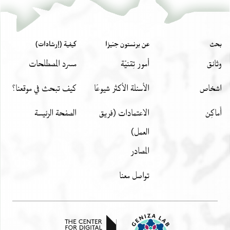
بحث
عن برنستون جنيزا
كيفية (إرشادات)
وثائق
أمور تِقنيّة
مسرد المصطلحات
اشخاص
الأسئلة الأكثر شيوعًا
كيف تبحث في موقعنا؟
أَماكِن
الاعتمادات (فريق
الصفحة الرئيسة
العمل)
المصادر
تواصل معنا