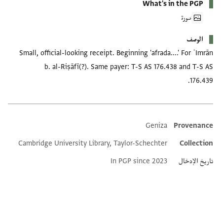
What's in the PGP
صورة
الوصف
Small, official-looking receipt. Beginning 'afrada....' For ʿImrān
b. al-Riṣāfī(?). Same payer: T-S AS 176.438 and T-S AS
176.439.
Geniza
Provenance
Additional metadata
Cambridge University Library, Taylor-Schechter
Collection
تاريخ الإدخال
In PGP since 2023