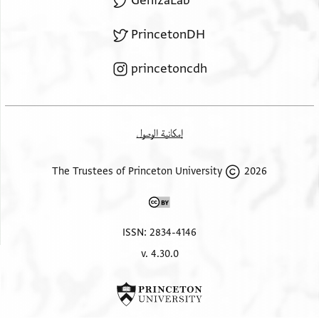
GenizaLab
PrincetonDH
princetoncdh
إمكانية الوصول
2026 The Trustees of Princeton University
ISSN: 2834-4146
v. 4.30.0