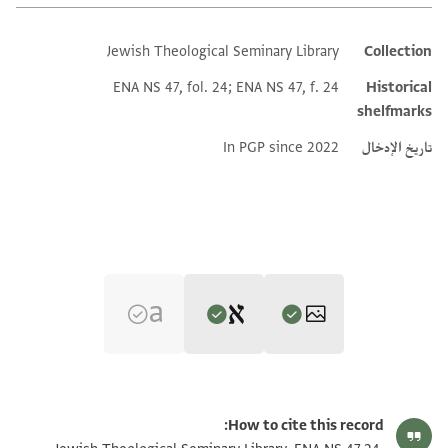
Jewish Theological Seminary Library
Collection
Additional metadata
ENA NS 47, fol. 24; ENA NS 47, f. 24
Historical
shelfmarks
تاريخ الإدخال
In PGP since 2022
Editor: Dudley, Matthew
ENA NS 47.24 1
تكبير و تدوير
Matthew Dudley's digital edition (2025).
How to cite this record:
Recto (Documents 1-6)
ENA NS 47.24 2
تكبير و تدوير