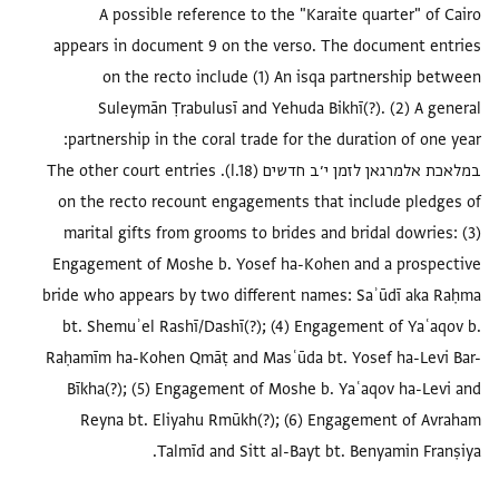
A possible reference to the "Karaite quarter" of Cairo
appears in document 9 on the verso. The document entries
on the recto include (1) An isqa partnership between
Suleymān Ṭrabulusī and Yehuda Bikhī(?). (2) A general
partnership in the coral trade for the duration of one year:
במלאכת אלמרגאן לזמן י׳ב חדשים (l.18). The other court entries
on the recto recount engagements that include pledges of
marital gifts from grooms to brides and bridal dowries: (3)
Engagement of Moshe b. Yosef ha-Kohen and a prospective
bride who appears by two different names: Saʾūdī aka Raḥma
bt. Shemuʾel Rashī/Dashī(?); (4) Engagement of Yaʿaqov b.
Raḥamīm ha-Kohen Qmāṭ and Masʿūda bt. Yosef ha-Levi Bar-
Bīkha(?); (5) Engagement of Moshe b. Yaʿaqov ha-Levi and
Reyna bt. Eliyahu Rmūkh(?); (6) Engagement of Avraham