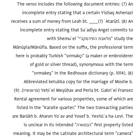
The verso includes the following document entries: (7) An
incomplete entry stating that a certain Yiṣḥaq Ashenazi
receives a sum of money from Leah bt. ____(?) ʿAtarūtī. (8) An
incomplete entry stating that Saʿadīya Angel commits to
study the "מלאכת הסירמקג'י" with Shemuʾel
Mānūpla/Mānūfla. Based on the suffix, the professional term
here is probably Turkish "sırmakçı" (a maker or embroiderer
of gold or silver thread), synonymous with the term
"sırmakeş" in the Redhouse dictionary (p. 1014). (8)
Abbreviated ketubba copy for the marriage of Moshe b.
Yeḥiʾel Meyūḥas and Perla bt. Gabriʾel Fransez (פראנשיז). (9)
Rental agreement for various properties, some of which are
listed in the "Karaite quarter." The two transacting parties
are Barūkh b. Aharon Yoʾav and Yosef b. Yeshūʿa ha-Levi. The
first property listed "הכמארה" is unclear in its intended
meaning. It may be the Latinate architectural term "camera"