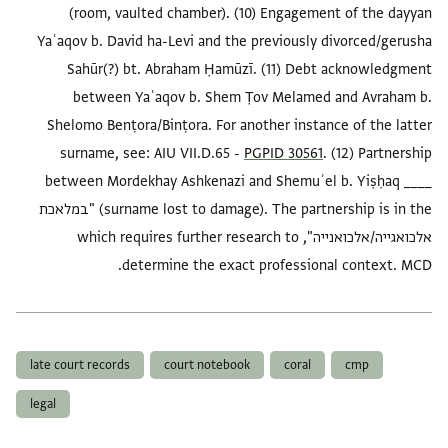
(room, vaulted chamber). (10) Engagement of the dayyan
Yaʿaqov b. David ha-Levi and the previously divorced/gerusha
Sahūr(?) bt. Abraham Ḥamūzī. (11) Debt acknowledgment
between Yaʿaqov b. Shem Ṭov Melamed and Avraham b.
Shelomo Benṭora/Binṭora. For another instance of the latter
surname, see: AIU VII.D.65 -
PGPID 30561
. (12) Partnership
between Mordekhay Ashkenazi and Shemuʾel b. Yiṣḥaq ____
(surname lost to damage). The partnership is in the "במלאכת
אלכואגייה/אלכואנייה", which requires further research to
determine the exact professional context. MCD.
العلامات
late court records
court notebook
coral
cmp
legal