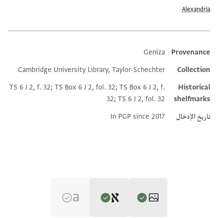
Alexandria
Geniza
Provenance
Additional metadata
Cambridge University Library, Taylor-Schechter
Collection
TS 6 J 2, f. 32; TS Box 6 J 2, fol. 32; TS Box 6 J 2, f.
Historical
32; TS 6 J 2, fol. 32
shelfmarks
تاريخ الإدخال
In PGP since 2017