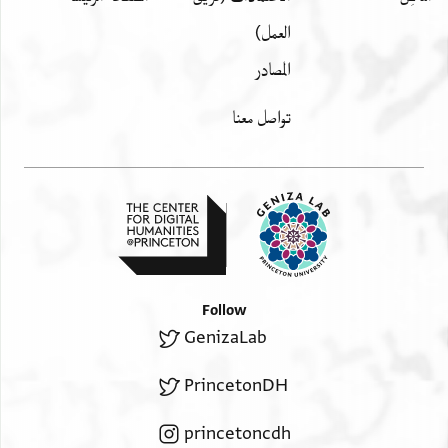
כלאני אלשיך אבו
العمل)
זכרי קאל לי מר
المصادر
ענד אמך איש
תעמל בה אמה
تواصل معنا
ואלמלך מא
ינבאע
]לא נציב מן
]לה
Follow
GenizaLab
PrincetonDH
princetoncdh