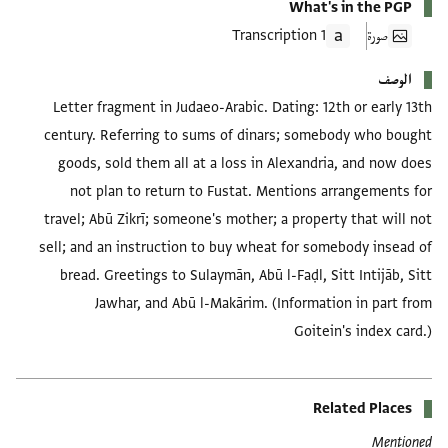
What's in the PGP
صورة
1 Transcription
الوصف
Letter fragment in Judaeo-Arabic. Dating: 12th or early 13th
century. Referring to sums of dinars; somebody who bought
goods, sold them all at a loss in Alexandria, and now does
not plan to return to Fustat. Mentions arrangements for
travel; Abū Zikrī; someone's mother; a property that will not
sell; and an instruction to buy wheat for somebody insead of
bread. Greetings to Sulaymān, Abū l-Faḍl, Sitt Intijāb, Sitt
Jawhar, and Abū l-Makārim. (Information in part from
Goitein's index card.)
Related Places
Mentioned