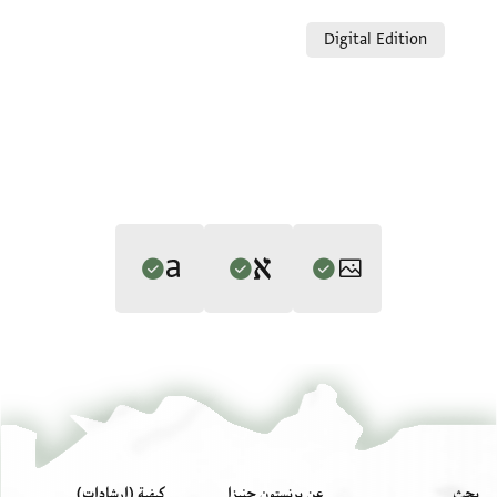
Relation to document
Digital Edition
Editor: Goitein, S. D.
Translator: Zinger, Oded (in English)
T-S 20.32 1r
تكبير و تدوير
S. D. Goitein's unpublished edition (1950–85).
Oded Zinger, "Jewish Women in Muslim Legal Venues," in
T-S 20.32 1v
تكبير و تدوير
Language, Gender and Law in the Judaeo-Islamic Milieu
(Brill,
2020), 38-87.
. . . . . . . . . . . . . . . . . . . .]מבורך בר [. . . . . . . . . . .
بيان أذونات الصورة
Recto
بحث
عن برنستون جنيزا
كيفية (إرشادات)