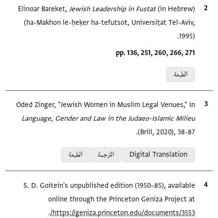
الاقتباس المرجعي
(in Hebrew)
Jewish Leadership in Fustat‎
Elinoar Bareket,
(ha-Makhon le-ḥeḳer ha-tefutsot, Universiṭat Tel-Aviv,
1995).
Location in source
pp. 136, 251, 260, 266, 271
Relation to document
الطبعة
الاقتباس المرجعي
Oded Zinger, "Jewish Women in Muslim Legal Venues," in
Language, Gender and Law in the Judaeo-Islamic Milieu
(Brill, 2020), 38-87.
Relation to document
Digital Translation
الترجمة
الطبعة
الاقتباس المرجعي
S. D. Goitein's unpublished edition (1950–85), available
online through the Princeton Geniza Project at
.
https://geniza.princeton.edu/documents/3553/