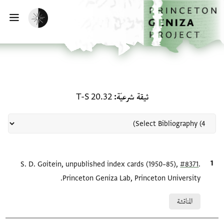
لصفحة الرئيسية
خطي إلى المحتوى الرئيسي
تفعيل الوضع المظلم
فتح 
منحة في ثيقة شرعيّة: T-S 20.32
ثيقة شرعيّة
T-S 20.32
.
#8371
الاقتباس المرجعي
S. D. Goitein, unpublished index cards (1950–85),
Princeton Geniza Lab, Princeton University.
Relation to document
المناقشة