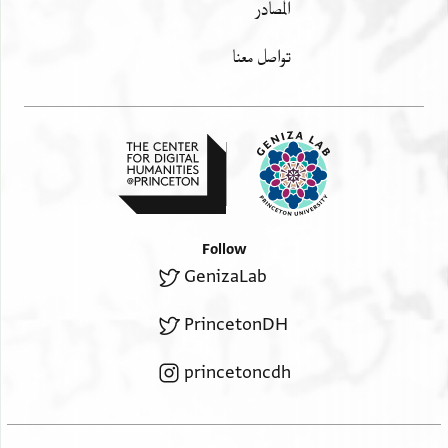
المصادر
تواصل معنا
Follow
GenizaLab
PrincetonDH
princetoncdh