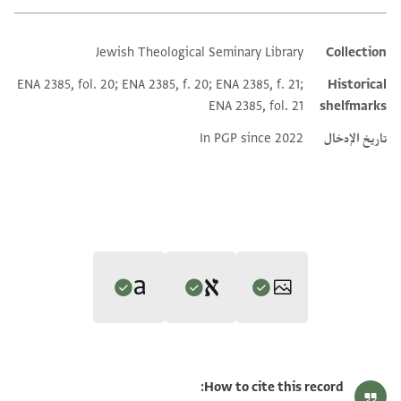
Jewish Theological Seminary Library
Collection
Additional metadata
ENA 2385, fol. 20; ENA 2385, f. 20; ENA 2385, f. 21;
Historical
ENA 2385, fol. 21
shelfmarks
تاريخ الإدخال
In PGP since 2022
Editors: Umrethwala, Yusuf; Elbaum, Alan
Translators: Umrethwala, Yusuf; Elbaum, Alan (in English)
ENA 2385.20 verso
تكبير و تدوير
Yusuf Umrethwala and Alan Elbaum's digital edition (2022).
How to cite this record:
Yusuf Umrethwala and Alan Elbaum's digital translation (2023).