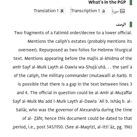
What's in the PGP
صورة
1 Transcription
1 Translation
الوصف
Two fragments of a Fatimid order/decree to a lower official.
Mentions the caliph's estates (probably mentions its
overseer). Repurposed as two folios for Hebrew liturgical
text. Mentions appearing before the majlis al-khidma of the
amīr Sayf al-Mulk Layth al-Dawla wa-Shujāʿuhā. . . the ṣanīʿa
of the caliph, the military commander (mutawallī al-ḥarb). It
is possible that there is a gap in the text between lines 3
and 4. The official in question could be al-Amīr al-Muẓaffar
Sayf al-Mulk Maʿadd l-Mulk Layth al-Dawla ʿAlī b. Ishāq b. al-
Sallār, who was the governor of Alexandria during the time
of al- Ẓāfir, hence this document could be dated to that
period, i.e., post 545/1150. (See al-Maqrīzī, al-ittiʿāz, pg. 196).