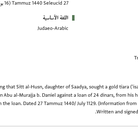
27 Tammuz 1440 Seleucid
(16 يوليو 1129 CE)
اللغة الأساسية
Judaeo-Arabic
 that Sitt al-Husn, daughter of Saadya, sought a gold tiara ('i
Abu al-Murajja b. Daniel against a loan of 24 dinars, from his he
 the loan. Dated 27 Tammuz 1440/ July 1129. (Information from M
Written and signed