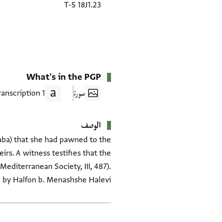
T-S 18J1.23
What's in the PGP
صورة
1 Transcription
الوصف
saba) that she had pawned to the
irs. A witness testifies that the
editerranean Society, III, 487).
 by Halfon b. Menashshe Halevi.