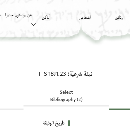
عن برنستون جنيزا
وثائق
اشخاص
أَماكِن
ك
ثيقة شرعيّة: T-S 18J1.23
ثيقة شرعيّة
T-S 18J1.23
Select
Bibliography (2)
تاريخ الوثيقة