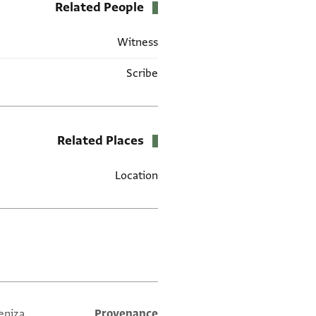
Related People
Witness
Scribe
Related Places
Location
العلامات
eniza
Provenance