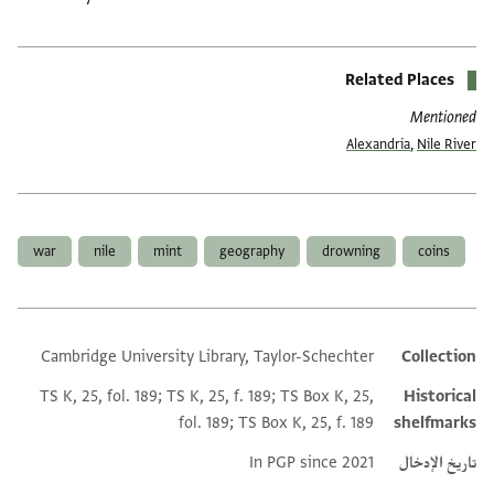
Related Places
Mentioned
Alexandria
,
Nile River
العلامات
war
nile
mint
geography
drowning
coins
Cambridge University Library, Taylor-Schechter
Collection
Additional metadata
TS K, 25, fol. 189; TS K, 25, f. 189; TS Box K, 25,
Historical
fol. 189; TS Box K, 25, f. 189
shelfmarks
تاريخ الإدخال
In PGP since 2021