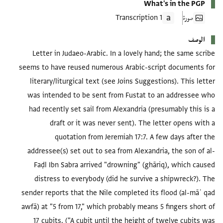
What's in the PGP
صورة
1 Transcription
الوصف
Letter in Judaeo-Arabic. In a lovely hand; the same scribe
seems to have reused numerous Arabic-script documents for
literary/liturgical text (see Joins Suggestions). This letter
was intended to be sent from Fustat to an addressee who
had recently set sail from Alexandria (presumably this is a
draft or it was never sent). The letter opens with a
quotation from Jeremiah 17:7. A few days after the
addressee(s) set out to sea from Alexandria, the son of al-
Faḍl Ibn Sabra arrived "drowning" (ghāriq), which caused
distress to everybody (did he survive a shipwreck?). The
sender reports that the Nile completed its flood (al-māʾ qad
awfā) at "5 from 17," which probably means 5 fingers short of
17 cubits. ("A cubit until the height of twelve cubits was