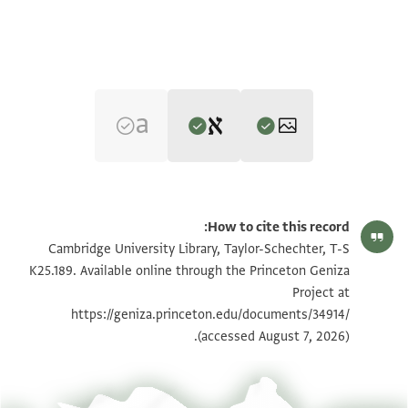
Editor: Elbaum, Alan
T-S K25.189 1r
تكبير و تدوير
Alan Elbaum's digital edition (2024).
How to cite this record:
בשמך רחמנא
T-S K25.189 1v
Cambridge University Library, Taylor-Schechter, T-S
שומר פתאים ייי ברוך הגבר אשר יבטח בייי וג
K25.189. Available online through the Princeton Geniza
Project at
כתאבי אליך יאואלדי ויאמולאי אלעזיז עלי אטאל אללה
بيان أذونات الصورة
https://geniza.princeton.edu/documents/34914/
בקאך
(accessed August 7, 2026).
عرض :
T-S K25.189
ואדאם עזך ותאידך וסעאדתך וסלאמתך ונעמתך
ען חאל סלאמה ועאפיה מן אלפסטאט ושוק אליך שדיד
אללה יקרב אלאגתמאע ברחמתה אנשא אללה