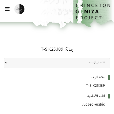
لصفحة الرئيسية
خطي إلى المحتوى الرئيسي
تفعيل الوضع المظلم
فتح 
رسالة: T-S K25.189
رسالة
T-S K25.189
بيانات التعريف
علامة الرف
T-S K25.189
اللغة الأساسية
Judaeo-Arabic