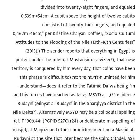
divided into twenty-eight fingers, and equaled
0,539m≈54cm. A cubit above the height of twelve cubits
consisted of twenty-four fingers, and equaled
0,462m≈46cm," per Kristine Chalyan-Daffner, "Socio-Cultural
Attitudes to the Flooding of the Nile (13th–16th Centuries)"
(2015).) The sender reports that everything in Egypt is
perfect under the ruler (al-Mustanṣir or a vizier?), that new
territory is conquered by him every day, that coins have been
minted for him, ואלדעוה פי מכות (this phrase is difficult to
understand—does it refer to the Fatimid Daʿwa being "in
residence"?), and his forces have reached as far as MSYD al-
Rudaynī (Minyat al-Rudaynī in the Sharqiyya district in the
Nile Delta?). Alternatively MSYD may be a colloquial spelling
(cf. F 1908.44i (
PGPID 5270
) r24) or deliberate misspelling of
masjid; al-Maqrīzī and other chroniclers mention a Masjid al-
Rudaynī at the site that later became the Cairo Citadel. ASE