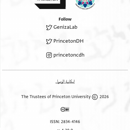
Follow
GenizaLab
PrincetonDH
princetoncdh
إمكانية الوصول
2026 The Trustees of Princeton University
ISSN: 2834-4146