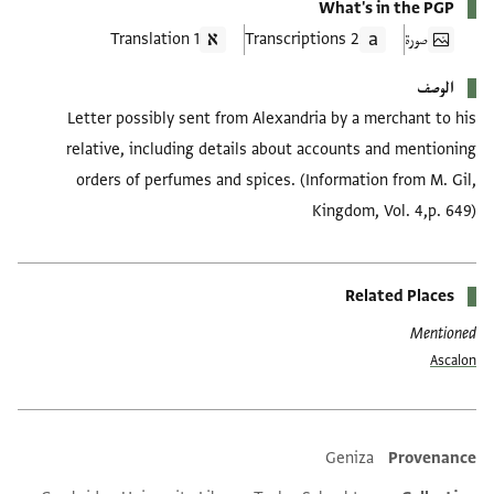
What's in the PGP
صورة
2 Transcriptions
1 Translation
الوصف
Letter possibly sent from Alexandria by a merchant to his
relative, including details about accounts and mentioning
orders of perfumes and spices. (Information from M. Gil,
Kingdom, Vol. 4,p. 649)
Related Places
Mentioned
Ascalon
Geniza
Provenance
Additional metadata