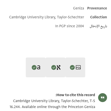
Geniza
Provenance
Additional metadata
Cambridge University Library, Taylor-Schechter
Collection
تاريخ الإدخال
In PGP since 2004
Editor: Gil, Moshe
Translator: Gil, Moshe (in Hebrew)
T-S 16.244 1r
تكبير و تدوير
Moshe Gil,
In the Kingdom of Ishmael‎
(in Hebrew) (Tel Aviv
How to cite this record:
Moshe Gil,
In the Kingdom of Ishmael‎
(in Hebrew) (Tel Aviv
University, 1997), vol. 4.
T-S 16.244 1v
Cambridge University Library, Taylor-Schechter, T-S
University, 1997), vol. 4.
תדכרה לברכאת בן כלוף מן
16.244. Available online through the Princeton Geniza