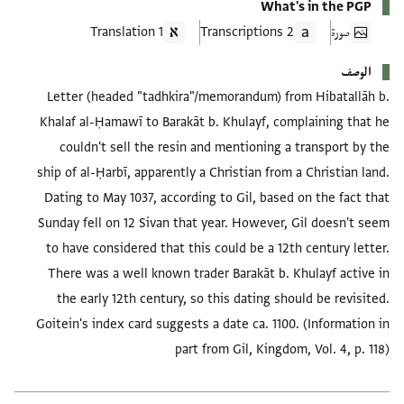
What's in the PGP
صورة
2 Transcriptions
1 Translation
الوصف
Letter (headed "tadhkira"/memorandum) from Hibatallāh b.
Khalaf al-Ḥamawī to Barakāt b. Khulayf, complaining that he
couldn't sell the resin and mentioning a transport by the
ship of al-Ḥarbī, apparently a Christian from a Christian land.
Dating to May 1037, according to Gil, based on the fact that
Sunday fell on 12 Sivan that year. However, Gil doesn't seem
to have considered that this could be a 12th century letter.
There was a well known trader Barakāt b. Khulayf active in
the early 12th century, so this dating should be revisited.
Goitein's index card suggests a date ca. 1100. (Information in
part from Gil, Kingdom, Vol. 4, p. 118)