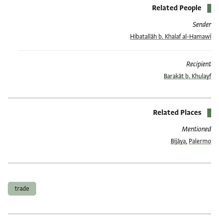
Related People
Sender
Hibatallāh b. Khalaf al-Ḥamawī
Recipient
Barakāt b. Khulayf
Related Places
Mentioned
Bijāya
,
Palermo
العلامات
trade