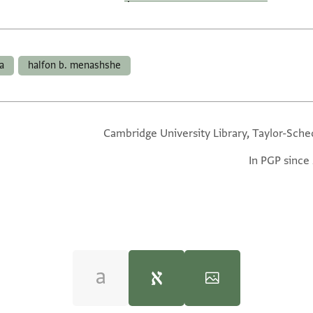
a
halfon b. menashshe
Cambridge University Library, Taylor-Sche
In PGP since