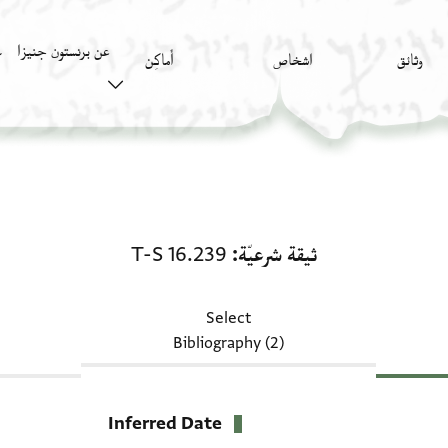
عن برنستون جنيزا
وثائق
اشخاص
أَماكِن
ك
ثيقة شرعيّة: T-S 16.239
ثيقة شرعيّة
T-S 16.239
Select
Bibliography (2)
Inferred Date