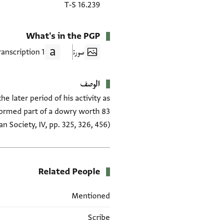
T-S 16.239
What's in the PGP
صورة
1 Transcription
الوصف
 later period of his activity as
 formed part of a dowry worth 83
 Society, IV, pp. 325, 326, 456)
Related People
Mentioned
Scribe