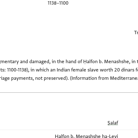
1100–1138
gmentary and damaged, in the hand of Ḥalfon b. Menashshe, in the
s: 1100-1138), in which an Indian female slave worth 20 dinars
riage payments, not preserved). (Information from Mediterranean
Ṣalaf
Ḥalfon b. Menashshe ha-Levi