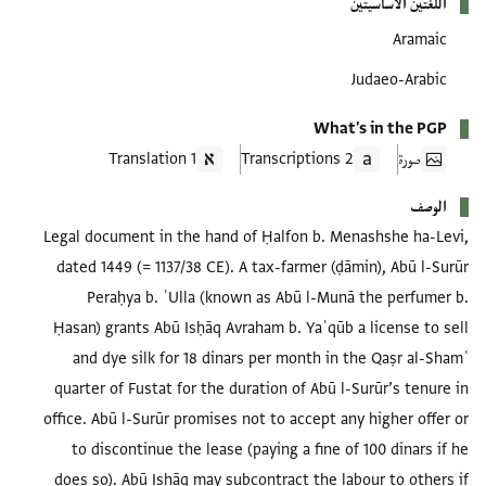
اللغتين الأساسيتين
Aramaic
Judaeo-Arabic
What's in the PGP
صورة
2 Transcriptions
1 Translation
الوصف
Legal document in the hand of Ḥalfon b. Menashshe ha-Levi,
dated 1449 (= 1137/38 CE). A tax-farmer (ḍāmin), Abū l-Surūr
Peraḥya b. ʿUlla (known as Abū l-Munā the perfumer b.
Ḥasan) grants Abū Isḥāq Avraham b. Yaʿqūb a license to sell
and dye silk for 18 dinars per month in the Qaṣr al-Shamʿ
quarter of Fustat for the duration of Abū l-Surūr’s tenure in
office. Abū l-Surūr promises not to accept any higher offer or
to discontinue the lease (paying a fine of 100 dinars if he
does so). Abū Isḥāq may subcontract the labour to others if