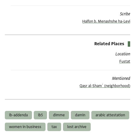
Scribe
Ḥalfon b. Menashshe ha-Levi
Related Places
Location
Fustat
Mentioned
Qaṣr al-Shamʿ (neighborhood)
العلامات
ib-addenda
ib5
dimme
damin
arabic attestation
women in business
tax
lost archive