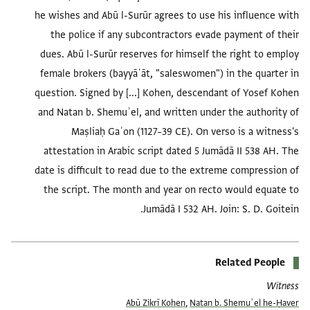
he wishes and Abū l-Surūr agrees to use his influence with
the police if any subcontractors evade payment of their
dues. Abū l-Surūr reserves for himself the right to employ
female brokers (bayyāʿāt, "saleswomen") in the quarter in
question. Signed by [...] Kohen, descendant of Yosef Kohen
and Natan b. Shemuʾel, and written under the authority of
Maṣliaḥ Gaʾon (1127–39 CE). On verso is a witness's
attestation in Arabic script dated 5 Jumādā II 538 AH. The
date is difficult to read due to the extreme compression of
the script. The month and year on recto would equate to
Jumādā I 532 AH. Join: S. D. Goitein.
Related People
Witness
Abū Zikrī Kohen
,
Natan b. Shemuʾel he-Ḥaver