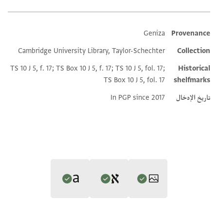
Geniza
Provenance
Additional metadata
Cambridge University Library, Taylor-Schechter
Collection
TS 10 J 5, f. 17; TS Box 10 J 5, f. 17; TS 10 J 5, fol. 17;
Historical
TS Box 10 J 5, fol. 17
shelfmarks
تاريخ الإدخال
In PGP since 2017
Translators: Perlman, Yaara; Picard, Joshua; Rustow, Marina (in
Editor: Weiss, Gershon