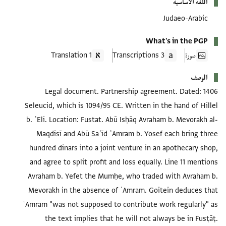
اللغة الأساسية
Judaeo-Arabic
What's in the PGP
صورة
3 Transcriptions
1 Translation
الوصف
Legal document. Partnership agreement. Dated: 1406
Seleucid, which is 1094/95 CE. Written in the hand of Hillel
b. ʿEli. Location: Fustat. Abū Isḥāq Avraham b. Mevorakh al-
Maqdisī and Abū Saʿīd ʿAmram b. Yosef each bring three
hundred dinars into a joint venture in an apothecary shop,
and agree to split profit and loss equally. Line 11 mentions
Avraham b. Yefet the Mumḥe, who traded with Avraham b.
Mevorakh in the absence of ʿAmram. Goitein deduces that
ʿAmram "was not supposed to contribute work regularly" as
the text implies that he will not always be in Fusṭāṭ.