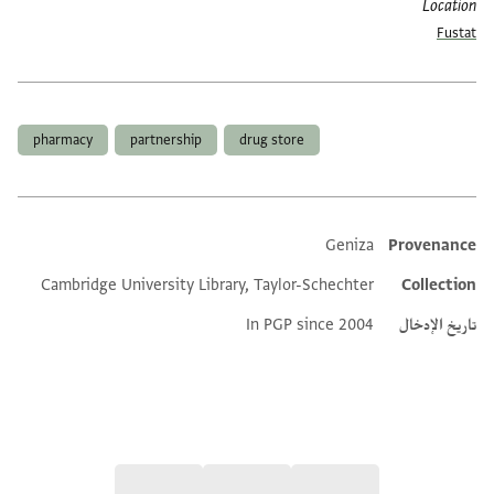
Location
Fustat
العلامات
pharmacy
partnership
drug store
Geniza
Provenance
Additional metadata
Cambridge University Library, Taylor-Schechter
Collection
تاريخ الإدخال
In PGP since 2004