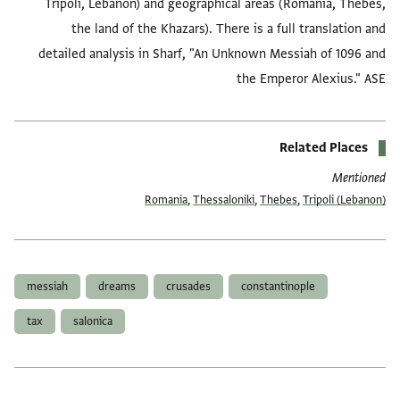
Tripoli, Lebanon) and geographical areas (Romania, Thebes,
the land of the Khazars). There is a full translation and
detailed analysis in Sharf, "An Unknown Messiah of 1096 and
the Emperor Alexius." ASE
Related Places
Mentioned
Romania
,
Thessaloniki
,
Thebes
,
Tripoli (Lebanon)
العلامات
messiah
dreams
crusades
constantinople
tax
salonica