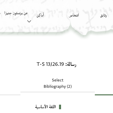
عن برنستون جنيزا
وثائق
اشخاص
أَماكِن
ك
رسالة: T-S 13J26.19
رسالة
T-S 13J26.19
Select
Bibliography (2)
اللغة الأساسية