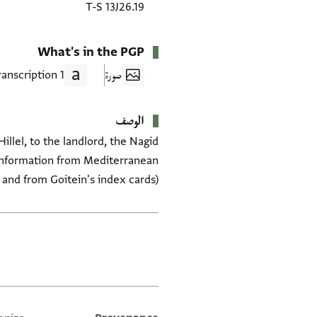
T-S 13J26.19
What's in the PGP
صورة
1 Transcription
الوصف
illel, to the landlord, the Nagid
 (Information from Mediterranean
8, and from Goitein's index cards)
العلامات