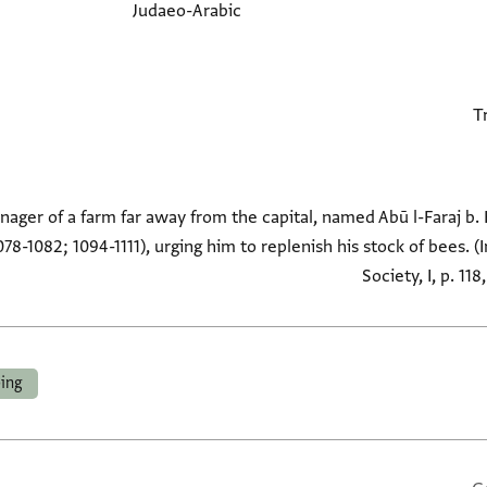
Judaeo-Arabic
ager of a farm far away from the capital, named Abū l-Faraj b. H
078-1082; 1094-1111), urging him to replenish his stock of bees.
Society, I, p. 11
ing