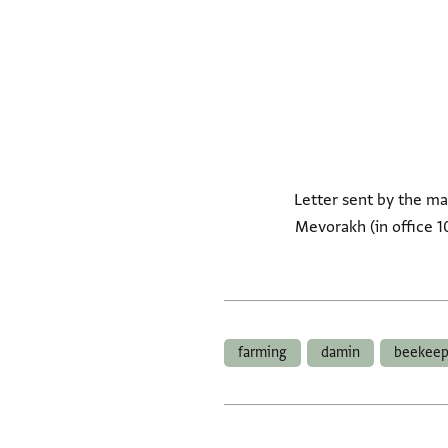
Letter sent by the man
Mevorakh (in office 1
farming
damin
beekeep