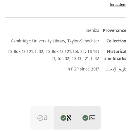
Jerusalem
Geniza
Provenance
Additional metadata
Cambridge University Library, Taylor-Schechter
Collection
TS Box 13 J 21, f. 32; TS Box 13 J 21, fol. 32; TS 13 J
Historical
21, fol. 32; TS 13 J 21, f. 32
shelfmarks
تاريخ الإدخال
In PGP since 2017