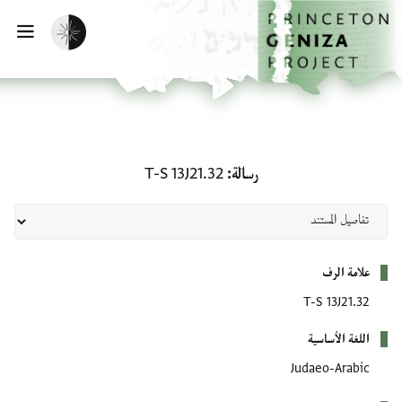
لصفحة الرئيسية
خطي إلى المحتوى الرئيسي
تفعيل الوضع المظلم
فتح 
رسالة: T-S 13J21.32
رسالة
T-S 13J21.32
بيانات التعريف
علامة الرف
T-S 13J21.32
اللغة الأساسية
Judaeo-Arabic