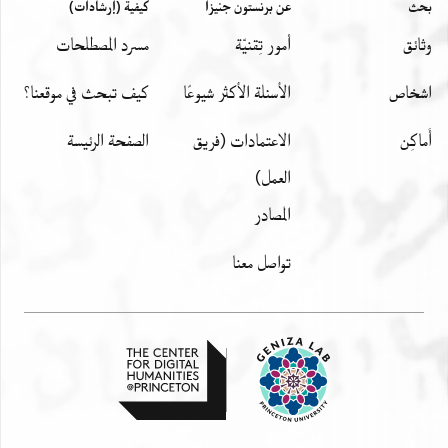
ד)הב ותלתה פצה וזוג אכרא(
بحث
عن برنستون جنيزا
كيفية (إرشادات)
תו)ב דביקי מעלם ומעגר דר(ן
وثائق
أمور تِقنيّة
مسرد المصطلحات
)ת חדי ותוב דביקי מעל(ם
)בתלת (יהו)ון כולהון ע(רבין
اشخاص
الأسئلة الأكثر شيوعًا
كيف تبحث في موقعنا؟
أَماكِن
الاعتمادات (فريق
الصفحة الرئيسة
العمل)
المصادر
تواصل معنا