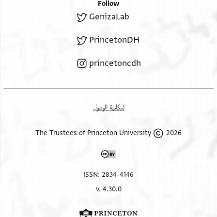
Follow
GenizaLab
PrincetonDH
princetoncdh
إمكانية الوصول
2026 The Trustees of Princeton University
ISSN: 2834-4146
v. 4.30.0