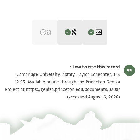
Editor: Goitein, S. D.
T-S 12.95 1r
تكبير و تدوير
S. D. Goitein's unpublished edition (1950–85).
How to cite this record:
Recto
T-S 12.95 1v
تكبير و تدوير
Cambridge University Library, Taylor-Schechter, T-S
] ועונה מהוללה ושמ[חה
12.95. Available online through the Princeton Geniza
Project at
https://geniza.princeton.edu/documents/3208/
)ד
بيان أذونات الصورة
(accessed August 6, 2026).
)א שבעה יומי בירח כסלו (
)ורבנא מבורך (חתנא) בריה דמ(
)ינתו (כדת משה וישראל) ואנא אפלח ואיקר וא(
)ו ויהב לה מן דיליה עשרין (
) דינארין ואישתייד ע(