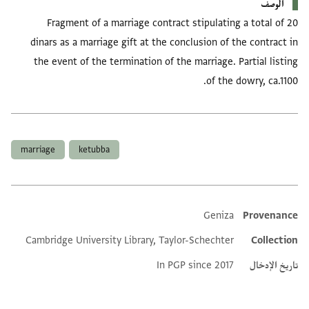
الوصف
Fragment of a marriage contract stipulating a total of 20
dinars as a marriage gift at the conclusion of the contract in
the event of the termination of the marriage. Partial listing
of the dowry, ca.1100.
العلامات
marriage
ketubba
Geniza
Provenance
Additional metadata
Cambridge University Library, Taylor-Schechter
Collection
تاريخ الإدخال
In PGP since 2017