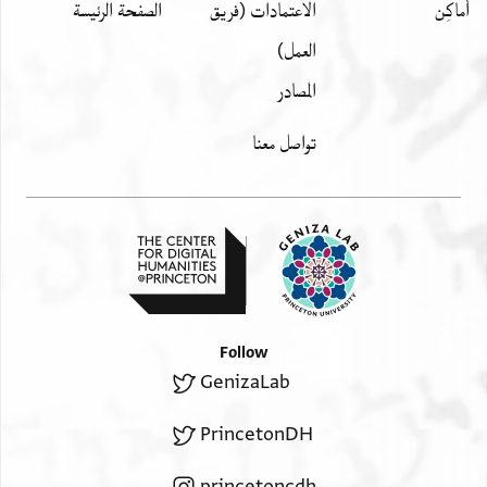
أَماكِن
الاعتمادات (فريق
الصفحة الرئيسة
العمل)
المصادر
تواصل معنا
Follow
GenizaLab
PrincetonDH
princetoncdh