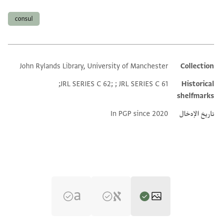
العلامات
consul
John Rylands Library, University of Manchester
Collection
Additional metadata
JRL SERIES C 62; ; JRL SERIES C 61;
Historical
shelfmarks
تاريخ الإدخال
In PGP since 2020