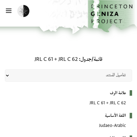
لصفحة الرئيسية
خطي إلى المحتوى الرئيسي
تفعيل الوضع المظلم
فتح 
قائمة/جدول: JRL C 62 + JRL C 61
قائمة/جدول
JRL C 62
+
JRL C 61
بيانات التعريف
علامة الرف
JRL C 61
+
JRL C 62
اللغة الأساسية
Judaeo-Arabic