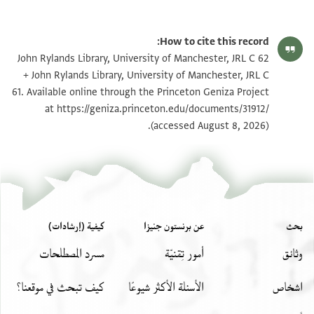
JRL C 62 1 / 1 leaf, recto
تكبير و تدوير
How to cite this record:
JRL C 62 1 / 1 leaf, verso
تكبير و تدوير
John Rylands Library, University of Manchester, JRL C 62
+ John Rylands Library, University of Manchester, JRL C
JRL C 61 1 / 1 leaf, recto
تكبير و تدوير
61. Available online through the Princeton Geniza Project
at
https://geniza.princeton.edu/documents/31912/
JRL C 61 1 / 1 leaf, verso
تكبير و تدوير
(accessed August 8, 2026).
بيان أذونات الصورة
بحث
عن برنستون جنيزا
كيفية (إرشادات)
وثائق
أمور تِقنيّة
مسرد المصطلحات
اشخاص
الأسئلة الأكثر شيوعًا
كيف تبحث في موقعنا؟