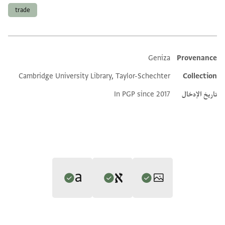
trade
Geniza
Provenance
Additional metadata
Cambridge University Library, Taylor-Schechter
Collection
تاريخ الإدخال
In PGP since 2017
Editor: Goitein, S. D.
Translator: Goitein, S. D. (in English)
T-S 12.435 1r
تكبير و تدوير