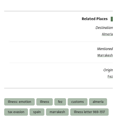
Related Places
Destination
Almeria
Mentioned
Marrakesh
Origin
Fez
العلامات
illness: emotion
illness
fez
customs
almeria
tax evasion
spain
marrakesh
illness letter 969-1517