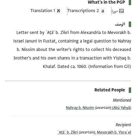
What's in the PGP
صورة
2 Transcriptions
1 Translation
الوصف
Letter sent by ʿAṭā' b. Zikri from Alexandria to Mevorakh b.
Israel Januni in Fustat, containing a legal question to Nahray
b. Nissim about the writer's rights to collect his deceased
brother's and his own shares in a transaction with Yiṣḥaq b.
Khalaf. Dated ca. 1060. (Information from Gil)
Related People
Mentioned
(uncertain)
(Abū Yaḥyā) Nahray b. Nissim
Recipient
ʿAṭāʾ b. Zikri
(uncertain)
,
Mevorakh b. Yisraʾel