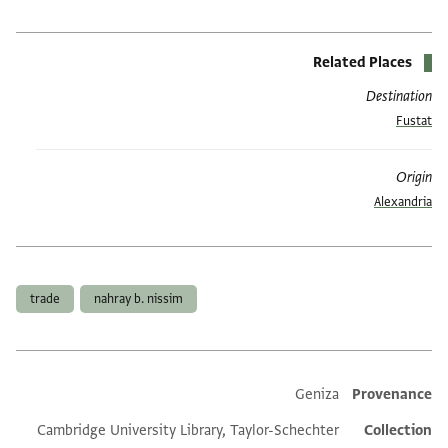
Related Places
Destination
Fustat
Origin
Alexandria
العلامات
trade
nahray b. nissim
Geniza
Provenance
Additional metadata
Cambridge University Library, Taylor-Schechter
Collection