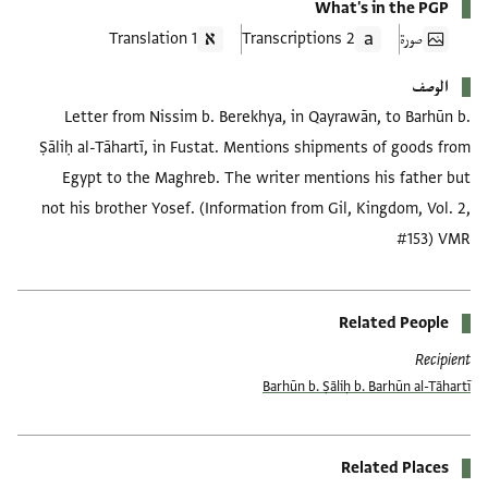
What's in the PGP
صورة
2 Transcriptions
1 Translation
الوصف
Letter from Nissim b. Berekhya, in Qayrawān, to Barhūn b.
Ṣāliḥ al-Tāhartī, in Fustat. Mentions shipments of goods from
Egypt to the Maghreb. The writer mentions his father but
not his brother Yosef. (Information from Gil, Kingdom, Vol. 2,
#153) VMR
Related People
Recipient
Barhūn b. Ṣāliḥ b. Barhūn al-Tāhartī
Related Places