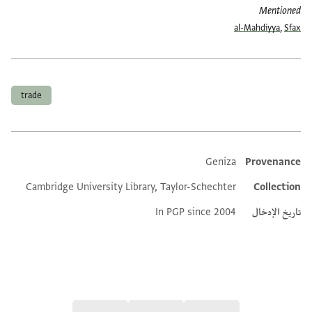
Mentioned
al-Mahdiyya
,
Sfax
العلامات
trade
Geniza
Provenance
Additional metadata
Cambridge University Library, Taylor-Schechter
Collection
تاريخ الإدخال
In PGP since 2004