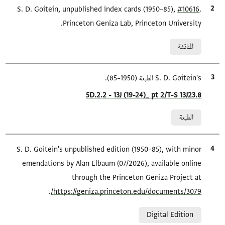
.
#10616
الاقتباس المرجعي
S. D. Goitein, unpublished index cards (1950–85),
Princeton Geniza Lab, Princeton University.
Relation to document
المناقشة
الاقتباس المرجعي
S. D. Goitein's الطبعة (1950–85).
Location in source
5D.2.2 - 13J (19-24)_ pt 2/T-S 13J23.8
Relation to document
الطبعة
الاقتباس المرجعي
S. D. Goitein's unpublished edition (1950–85), with minor
emendations by Alan Elbaum (07/2026), available online
through the Princeton Geniza Project at
.
https://geniza.princeton.edu/documents/3079/
Relation to document
Digital Edition