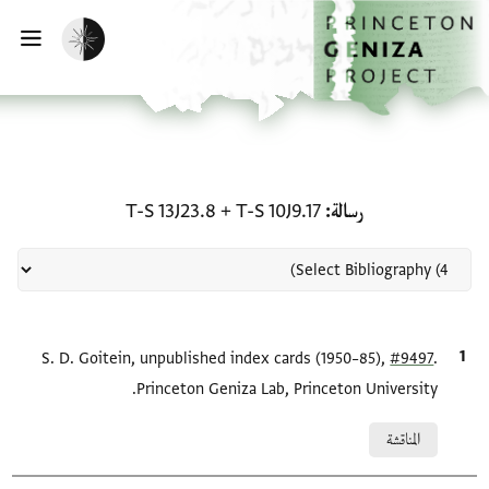
لصفحة الرئيسية
خطي إلى المحتوى الرئيسي
تفعيل الوضع المظلم
فتح 
منحة في رسالة: T-S 10J9.17 + T-S 13J23.8
رسالة
T-S 10J9.17
+
T-S 13J23.8
.
#9497
الاقتباس المرجعي
S. D. Goitein, unpublished index cards (1950–85),
Princeton Geniza Lab, Princeton University.
Relation to document
المناقشة