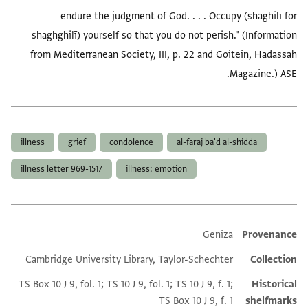
endure the judgment of God. . . . Occupy (shāghilī for
shaghghilī) yourself so that you do not perish." (Information
from Mediterranean Society, III, p. 22 and Goitein, Hadassah
Magazine.) ASE.
العلامات
illness
grief
condolence
al-faraj ba'd al-shidda
illness letter 969-1517
illness: emotion
Geniza
Provenance
Additional metadata
Cambridge University Library, Taylor-Schechter
Collection
TS Box 10 J 9, fol. 1; TS 10 J 9, fol. 1; TS 10 J 9, f. 1;
Historical
TS Box 10 J 9, f. 1
shelfmarks