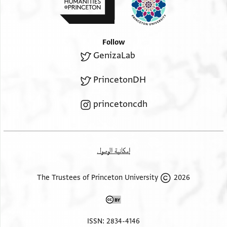
Follow
GenizaLab
PrincetonDH
princetoncdh
إمكانية الوصول
2026 The Trustees of Princeton University
ISSN: 2834-4146