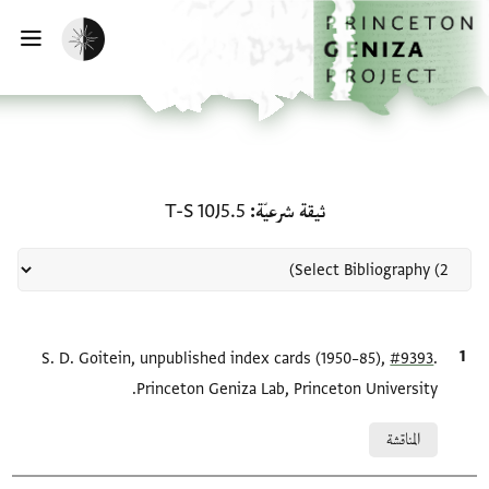
لصفحة الرئيسية
خطي إلى المحتوى الرئيسي
تفعيل الوضع المظلم
فتح 
منحة في ثيقة شرعيّة: T-S 10J5.5
ثيقة شرعيّة
T-S 10J5.5
.
#9393
الاقتباس المرجعي
S. D. Goitein, unpublished index cards (1950–85),
Princeton Geniza Lab, Princeton University.
Relation to document
المناقشة