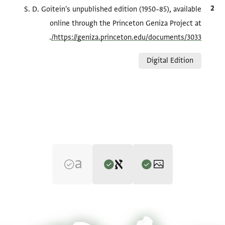
الاقتباس المرجعي
S. D. Goitein's unpublished edition (1950–85), available
online through the Princeton Geniza Project at
.
https://geniza.princeton.edu/documents/3033/
Relation to document
Digital Edition
Editor: Goitein, S. D.
T-S 10J5.5 1r
تكبير و تدوير
S. D. Goitein's unpublished edition (1950–85).