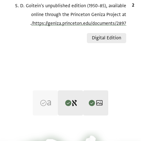
الاقتباس المرجعي
S. D. Goitein's unpublished edition (1950–85), available
online through the Princeton Geniza Project at
.
https://geniza.princeton.edu/documents/2897/
Relation to document
Digital Edition
Editor: Goitein, S. D.
T-S 10J17.22 1r
تكبير و تدوير
S. D. Goitein's unpublished edition (1950–85).