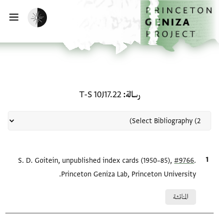
لصفحة الرئيسية
خطي إلى المحتوى الرئيسي
تفعيل الوضع المظلم
فتح 
منحة في رسالة: T-S 10J17.22
رسالة
T-S 10J17.22
.
#9766
الاقتباس المرجعي
S. D. Goitein, unpublished index cards (1950–85),
Princeton Geniza Lab, Princeton University.
Relation to document
المناقشة