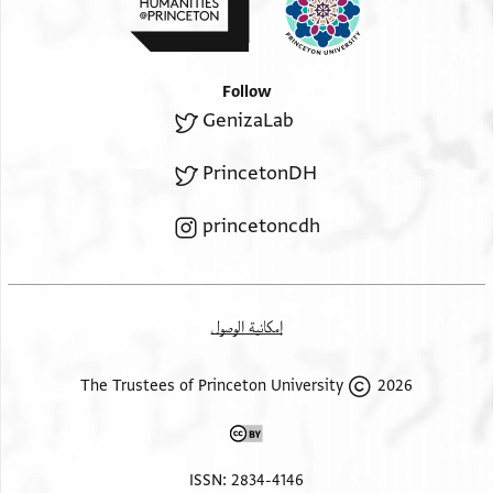
לבנ . . . ל . . הדא קולה פי משבות עדה וכאן סבב
דעואה דלך פי אנה מצא אלי ענד אלשיך אבו אלפצל
אלמערוף באבן אלכלאם פקאל לה אני קד אלזמה
Follow
באלתיאב
GenizaLab
פקיל לה אדכר אנהא לא בנתך והדא אלקול אחכאה
//אלמעלם// ללחבר
PrincetonDH
אבו סהל מנה אליה וקד אמתנע ען אסתחלאפה לסבב
אקרארה בהא פי מא תקדם ואעלם סידנא פי קצייה אל
princetoncdh
גאריה אנה לם יכרגהא אל דלאלה בל קד געלהא ענד
אכתה
והו אכתר אוקאתה מקים פי אכתר אלאוקאת ענדהא
إمكانية الوصول
ווקת
מצי אליה [ . . . . . . ] מן ערפני מא לא יחסן בי אעידה
2026 The Trustees of Princeton University
ושלום
פתרכת אכוך אמא סמעת כלאם אלחבר אבו סהל
ואפעל
ISSN: 2834-4146
פיהא לשם שמים חסב עואידך: