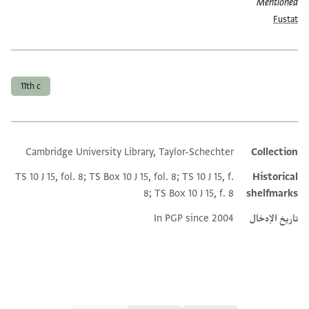
Mentioned
Fustat
العلامات
11th c
Cambridge University Library, Taylor-Schechter
Collection
Additional metadata
TS 10 J 15, fol. 8; TS Box 10 J 15, fol. 8; TS 10 J 15, f.
Historical
8; TS Box 10 J 15, f. 8
shelfmarks
تاريخ الإدخال
In PGP since 2004