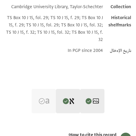
Cambridge University Library, Taylor-Schechter
Collection
Additional metadata
TS Box 10 J 15, fol. 29; TS 10 J 15, f. 29; TS Box 10 J
Historical
15, f. 29; TS 10 J 15, fol. 29; TS Box 10 J 15, fol. 32;
shelfmarks
TS 10 J 15, f. 32; TS 10 J 15, fol. 32; TS Box 10 J 15, f.
32
تاريخ الإدخال
In PGP since 2004
Editor: Goitein, S. D.
T-S 10J15.29 1r
تكبير و تدوير
S. D. Goitein's unpublished edition (1950–85).
How to cite this record: