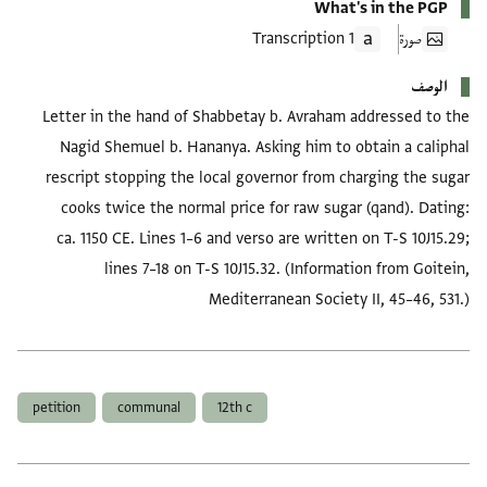
What's in the PGP
صورة
1 Transcription
الوصف
Letter in the hand of Shabbetay b. Avraham addressed to the
Nagid Shemuel b. Hananya. Asking him to obtain a caliphal
rescript stopping the local governor from charging the sugar
cooks twice the normal price for raw sugar (qand). Dating:
ca. 1150 CE. Lines 1–6 and verso are written on T-S 10J15.29;
lines 7–18 on T-S 10J15.32. (Information from Goitein,
Mediterranean Society II, 45–46, 531.)
العلامات
petition
communal
12th c