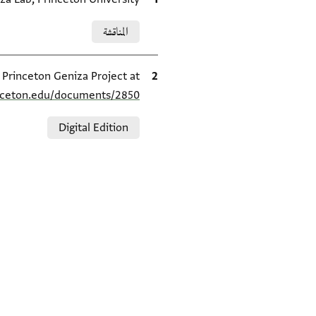
Relation to document
المناقشة
الاقتباس المرجعي
e Princeton Geniza Project at
inceton.edu/documents/2850/
Relation to document
Digital Edition