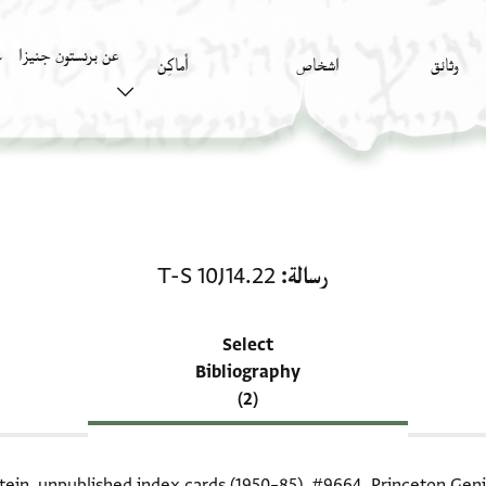
عن برنستون جنيزا
وثائق
اشخاص
أَماكِن
ك
منحة في رسالة: T-S 10J14.22
رسالة
T-S 10J14.22
Select
Bibliography
(2)
itein, unpublished index cards (1950–85),
#9664
. Princeton Geni