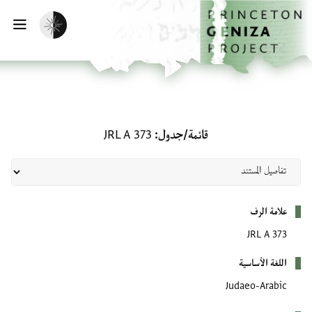
لصفحة الرئيسية
خطي إلى المحتوى الرئيسي
تفعيل الوضع المظلم
فتح 
قائمة/جدول: JRL A 373
قائمة/جدول
JRL A 373
بيانات التعريف
علامة الرف
JRL A 373
اللغة الأساسية
Judaeo-Arabic