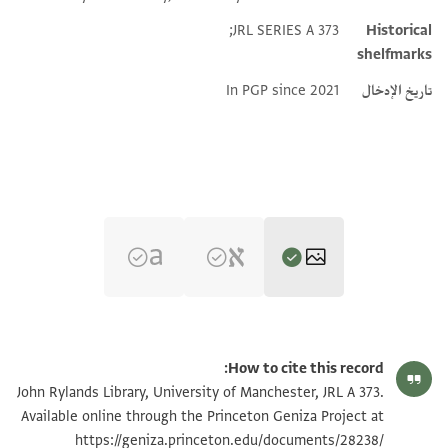
Additional metadata
JRL SERIES A 373;
Historical
shelfmarks
تاريخ الإدخال
In PGP since 2021
JRL A 373 1 / 1 leaf, recto
تكبير و تدوير
How to cite this record:
JRL A 373 1 / 1 leaf, verso
تكبير و تدوير
John Rylands Library, University of Manchester, JRL A 373.
Available online through the Princeton Geniza Project at
https://geniza.princeton.edu/documents/28238/