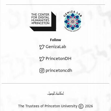
Follow
GenizaLab
PrincetonDH
princetoncdh
إمكانية الوصول
2026 The Trustees of Princeton University