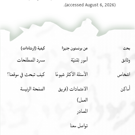
بيان أذونات الصورة
(accessed August 6, 2026).
بحث
عن برنستون جنيزا
كيفية (إرشادات)
وثائق
أمور تِقنيّة
مسرد المصطلحات
اشخاص
الأسئلة الأكثر شيوعًا
كيف تبحث في موقعنا؟
أَماكِن
الاعتمادات (فريق
الصفحة الرئيسة
العمل)
المصادر
تواصل معنا