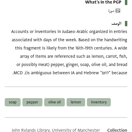
What's in the PGP
صورة
الوصف
Accounts or inventories in Judaeo-Arabic organized in entries
associated with days of the week. Based on the handwriting
this fragment is likely from the 16th-19th centuries. A wide
array of items are referenced such as lemon, carrot, fish,
pepper, ginger, soap, olive oil, and bread (or possibly meat
because "לחם" is ambiguous between JA and Hebrew). MCD.
العلامات
soap
pepper
olive oil
lemon
inventory
John Rylands Library, University of Manchester
Collection