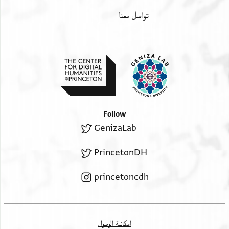
تواصل معنا
Follow
GenizaLab
PrincetonDH
princetoncdh
إمكانية الوصول