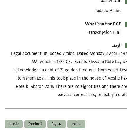
اللغة الأساسية
Judaeo-Arabic
What's in the PGP
1 Transcription
الوصف
Legal document. In Judaeo-Arabic. Dated Monday 2 Adar 5497
AM, which is 1737 CE. ʿEzra b. Eliyyahu Rofe Fayrūz
acknowledges a debt of 31 golden funduqlis from Yosef Levi
b. Naḥum Levi. This took place in the house of Moshe ha-
Rofe b. Aharon Ẓaʿīr. There are no signatures and there are
several corrections; probably a draft.
العلامات
late ja
fonducli
fayruz
18th c