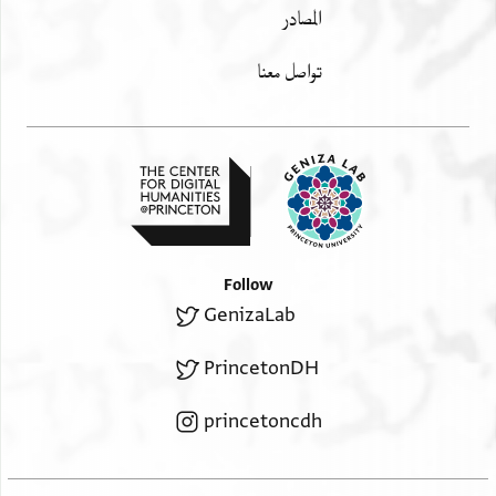
المصادر
تواصل معنا
Follow
GenizaLab
PrincetonDH
princetoncdh