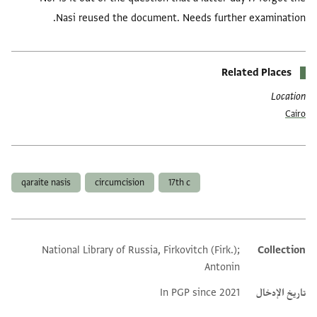
Nasi reused the document. Needs further examination.
Related Places
Location
Cairo
العلامات
qaraite nasis
circumcision
17th c
National Library of Russia, Firkovitch (Firk.);
Collection
Additional metadata
Antonin
تاريخ الإدخال
In PGP since 2021