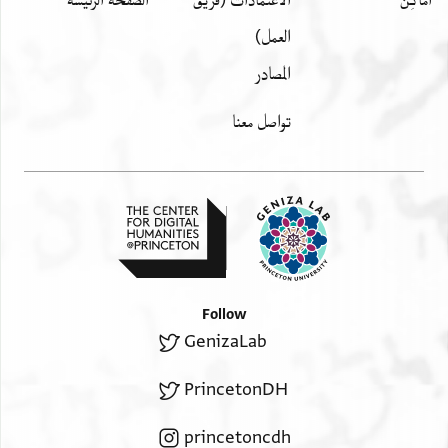
العمل)
المصادر
تواصل معنا
Follow
GenizaLab
PrincetonDH
princetoncdh