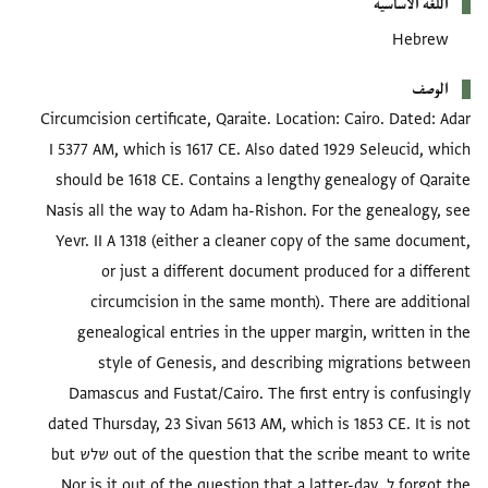
اللغة الأساسية
Hebrew
الوصف
Circumcision certificate, Qaraite. Location: Cairo. Dated: Adar
I 5377 AM, which is 1617 CE. Also dated 1929 Seleucid, which
should be 1618 CE. Contains a lengthy genealogy of Qaraite
Nasis all the way to Adam ha-Rishon. For the genealogy, see
Yevr. II A 1318 (either a cleaner copy of the same document,
or just a different document produced for a different
circumcision in the same month). There are additional
genealogical entries in the upper margin, written in the
style of Genesis, and describing migrations between
Damascus and Fustat/Cairo. The first entry is confusingly
dated Thursday, 23 Sivan 5613 AM, which is 1853 CE. It is not
out of the question that the scribe meant to write שלש but
forgot the ל. Nor is it out of the question that a latter-day