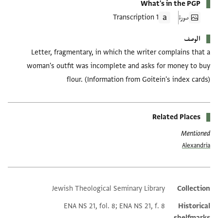
What's in the PGP
صورة
1 Transcription
الوصف
Letter, fragmentary, in which the writer complains that a
woman's outfit was incomplete and asks for money to buy
flour. (Information from Goitein's index cards)
Related Places
Mentioned
Alexandria
Jewish Theological Seminary Library
Collection
Additional metadata
ENA NS 21, fol. 8; ENA NS 21, f. 8
Historical
shelfmarks