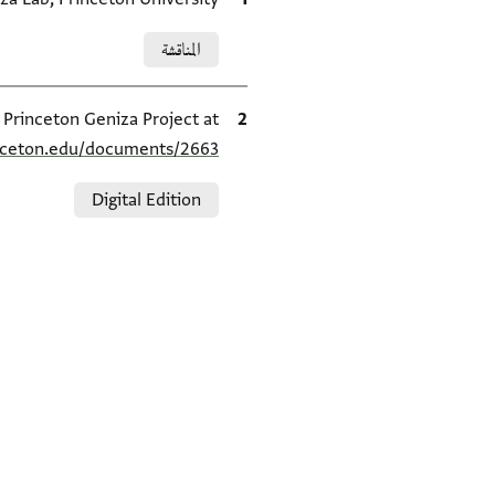
Relation to document
المناقشة
الاقتباس المرجعي
e Princeton Geniza Project at
inceton.edu/documents/2663/
Relation to document
Digital Edition