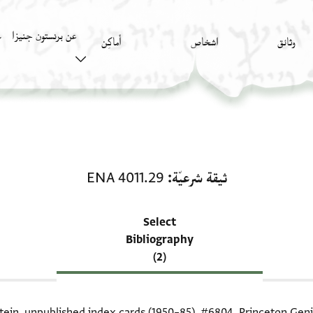
عن برنستون جنيزا
وثائق
اشخاص
أَماكِن
ك
منحة في ثيقة شرعيّة: ENA 4011.29
ثيقة شرعيّة
ENA 4011.29
Select
Bibliography
(2)
itein, unpublished index cards (1950–85),
#6804
. Princeton Geni