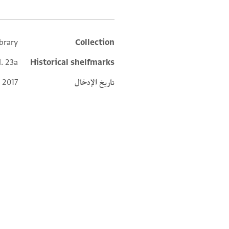
brary
Collection
Additional metadata
l. 23a
Historical shelfmarks
تاريخ الإدخال
 2017