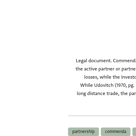
Legal document. Commenda. 
the active partner or partner
losses, while the invest
While Udovitch (1970, pg. 2
long distance trade, the pa
partnership
commenda