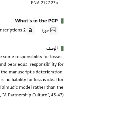
ENA 2727.23a
What's in the PGP
صورة
2 Transcriptions
الوصف
ome responsibility for losses,
and bear equal responsibility for
o the manuscript's deterioration.
no liability for loss is ideal for
e Talmudic model rather than the
 "A Partnership Culture", 45-47)
العلامات