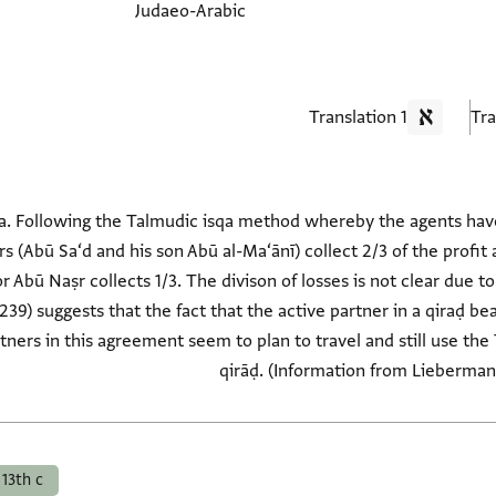
Judaeo-Arabic
1 Translation
Following the Talmudic isqa method whereby the agents have s
s (Abū Sa‘d and his son Abū al-Ma‘ānī) collect 2/3 of the profit 
or Abū Naṣr collects 1/3. The divison of losses is not clear due t
39) suggests that the fact that the active partner in a qiraḍ bears 
rtners in this agreement seem to plan to travel and still use th
qirāḍ. (Information from Lieberman,
13th c