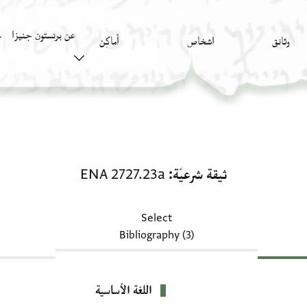
عن برنستون جنيزا
وثائق
اشخاص
أَماكِن
ك
ثيقة شرعيّة: ENA 2727.23a
ثيقة شرعيّة
ENA 2727.23a
Select
Bibliography (3)
اللغة الأساسية