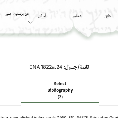
عن برنستون جنيزا
وثائق
اشخاص
أَماكِن
ك
منحة في قائمة/جدول: ENA 1822a.24
قائمة/جدول
ENA 1822a.24
Select
Bibliography
(2)
itein, unpublished index cards (1950–85),
#6378
. Princeton Geni