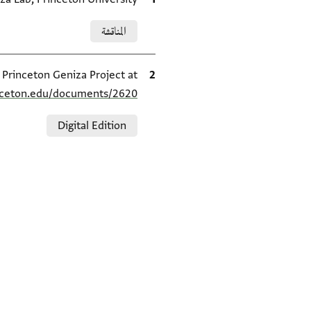
Relation to document
المناقشة
الاقتباس المرجعي
e Princeton Geniza Project at
inceton.edu/documents/2620/
Relation to document
Digital Edition