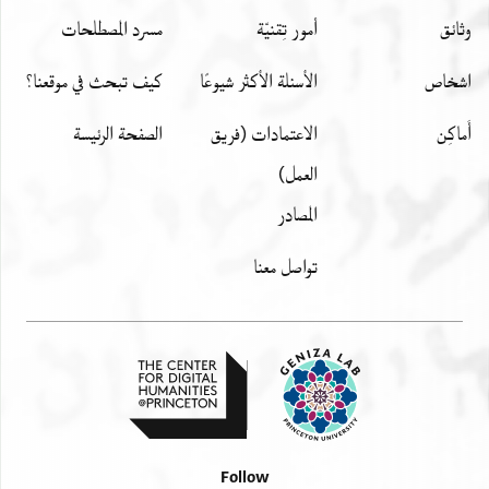
. . . . . . . . . . . .]נדנא י דר נקרה ולם יצלנא
وثائق
أمور تِقنيّة
مسرد المصطلحات
. . הדא אלא הדה גמעה אלעיד סיר ען אלגמעה
אל. . .ה גמעה אל. . .[.] וגמעה אלעיד ע דרהם
اشخاص
الأسئلة الأكثر شيوعًا
كيف تبحث في موقعنا؟
הדא אלדי וצל ערף אלכאדם דלך ואלראי אעלי
ושלומו יגדל ו[. . . . . . . . . . . . . .
أَماكِن
الاعتمادات (فريق
الصفحة الرئيسة
العمل)
المصادر
تواصل معنا
Follow