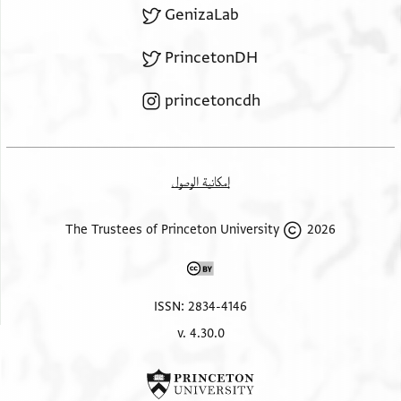
GenizaLab
PrincetonDH
princetoncdh
إمكانية الوصول
2026 The Trustees of Princeton University
ISSN: 2834-4146
v. 4.30.0