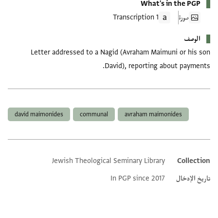
What's in the PGP
صورة
1 Transcription
الوصف
Letter addressed to a Nagid (Avraham Maimuni or his son
David), reporting about payments.
العلامات
david maimonides
communal
avraham maimonides
Jewish Theological Seminary Library
Collection
Additional metadata
تاريخ الإدخال
In PGP since 2017