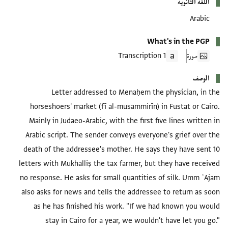
اللغة الثانوية
Arabic
What's in the PGP
صورة
1 Transcription
الوصف
Letter addressed to Menaḥem the physician, in the
horseshoers' market (fī al-musammirīn) in Fustat or Cairo.
Mainly in Judaeo-Arabic, with the first five lines written in
Arabic script. The sender conveys everyone's grief over the
death of the addressee's mother. He says they have sent 10
letters with Mukhalliṣ the tax farmer, but they have received
no response. He asks for small quantities of silk. Umm ʿAjam
also asks for news and tells the addressee to return as soon
as he has finished his work. "If we had known you would
stay in Cairo for a year, we wouldn't have let you go."