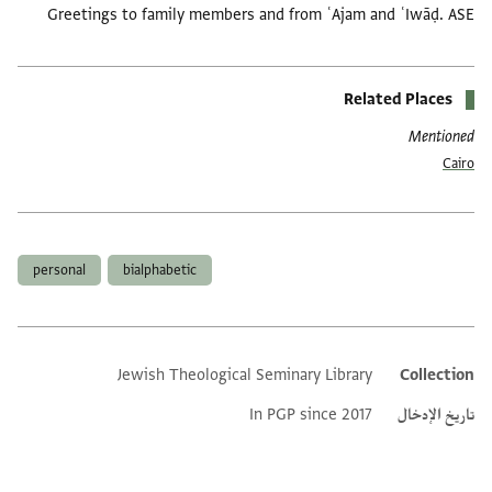
Greetings to family members and from ʿAjam and ʿIwāḍ. ASE
Related Places
Mentioned
Cairo
العلامات
personal
bialphabetic
Jewish Theological Seminary Library
Collection
Additional metadata
تاريخ الإدخال
In PGP since 2017