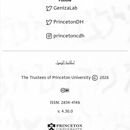
Follow
GenizaLab
PrincetonDH
princetoncdh
إمكانية الوصول
2026 The Trustees of Princeton University
ISSN: 2834-4146
v. 4.30.0