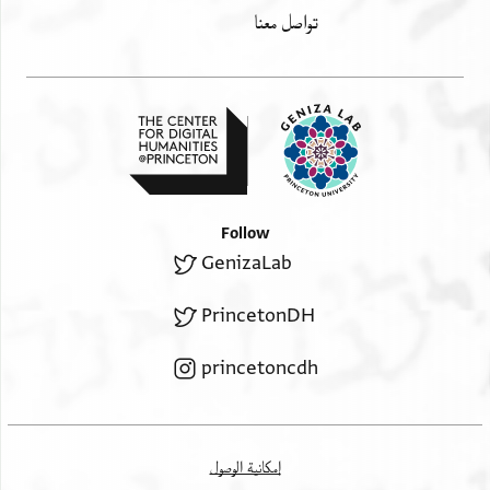
تواصل معنا
Follow
GenizaLab
PrincetonDH
princetoncdh
إمكانية الوصول