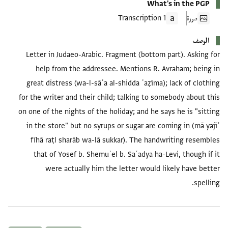
What's in the PGP
صورة
1 Transcription
الوصف
Letter in Judaeo-Arabic. Fragment (bottom part). Asking for
help from the addressee. Mentions R. Avraham; being in
great distress (wa-l-sāʿa al-shidda ʿaẓīma); lack of clothing
for the writer and their child; talking to somebody about this
on one of the nights of the holiday; and he says he is "sitting
in the store" but no syrups or sugar are coming in (mā yajīʾ
fīhā raṭl sharāb wa-lā sukkar). The handwriting resembles
that of Yosef b. Shemuʾel b. Saʿadya ha-Levi, though if it
were actually him the letter would likely have better
spelling.
العلامات