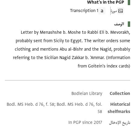
What's in the PGP
صورة
1 Transcription
الوصف
Letter by Menashshe b. Moshe to Rabbi Eli b. Mevorakh,
probably sent from Sicily to Egypt. The writer orders some
clothing and mentions Abu al-Bishr and the Nagid, probably
referring to the Sicilian Nagid Zakkar b. 'Ammar. (Information
from Goitein's index cards)
Bodleian Library
Collection
Additional metadata
Bodl. MS Heb. d 76, f. 58; Bodl. MS Heb. d 76, fol.
Historical
58
shelfmarks
تاريخ الإدخال
In PGP since 2017