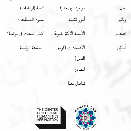
תם קטאיע קטאיע וסאלת שרי תוב מצמת נצף
بحث
عن برنستون جنيزا
كيفية (إرشادات)
סאלם מן אלוסך מדהב נסאיי ואלגיב עלי אלכדף ואן לם
وثائق
أمور تِقنيّة
مسرد المصطلحات
יכון נסאיי פיכון רגאלי תקטיע אלכאמל פי וסע אלכם
ושעאעה ואסע דורה חתי אדא פצל יקטע ודהב כתיר
اشخاص
الأسئلة الأكثر شيوعًا
كيف تبحث في موقعنا؟
ותקדם ימיני לם נקצד אלא גאה מולאי אל ידומה בטול
עמרה ומא בקי עליי יזנה עני מולאי אבי אלבשר אזהר
أَماكِن
الاعتمادات (فريق
الصفحة الرئيسة
נזנה הנא למולאי אבי אלסרור וקד כתבת לה בדאלך
العمل)
פערפני
المصادر
מולאי אלנגיד אנה יריד נזן אנה לה אל יב דינ ונצף
וקיראטין
تواصل معنا
ונצף אלדי אקתרצת מני למולאי ואנה אדאם אללה עזה
כתבת למולאי בדלך פיתפצל מולאי ישתרי לי הדה אל
לולו ואלתוב חסב אלשהוא והמתה אן יכלף מן לה מיז שא
מוסי או גירה וקד שער סידי אזהר הנא אנה יענא פיה לך
פוק
אלמראד לאכן אתבעי . .מולאי פ. .אהו. . . . . . . . . .