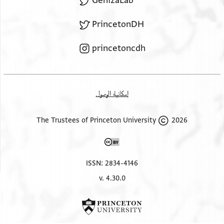
GenizaLab
PrincetonDH
princetoncdh
إمكانية الوصول
2026 The Trustees of Princeton University
ISSN: 2834-4146
v. 4.30.0