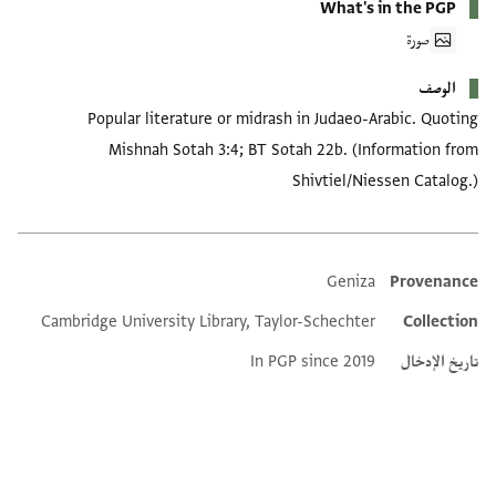
What's in the PGP
صورة
الوصف
Popular literature or midrash in Judaeo-Arabic. Quoting
Mishnah Sotah 3:4; BT Sotah 22b. (Information from
Shivtiel/Niessen Catalog.)
Geniza
Provenance
Additional metadata
Cambridge University Library, Taylor-Schechter
Collection
تاريخ الإدخال
In PGP since 2019