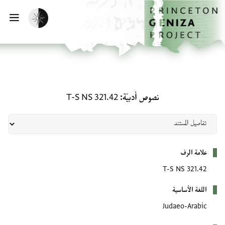
لصفحة الرئيسية
خطي إلى المحتوى الرئيسي
تفعيل الوضع المظلم
فتح 
نصوص أدبيّة: T-S NS 321.42
نصوص أدبيّة
T-S NS 321.42
بيانات التعريف
علامة الرف
T-S NS 321.42
اللغة الأساسية
Judaeo-Arabic