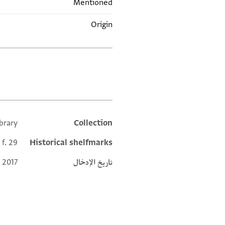
Mentioned
Origin
العلامات
brary
Collection
Additional metadata
 f. 29
Historical shelfmarks
تاريخ الإدخال
 2017