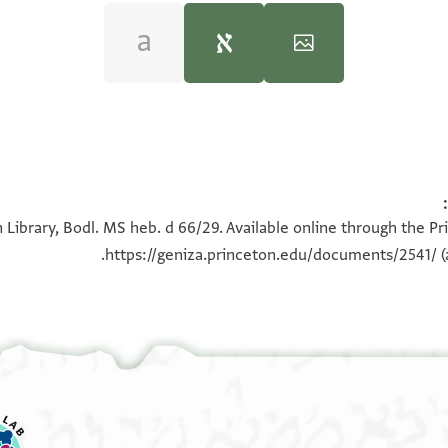
S. D. Goitein's u, קדים for קדיס).
100%
100%
ידנא
 Library, Bodl. MS heb. d 66/29. Available online through the Pr
ר
https://geniza.princeton.edu/documents/2541/
(
אח אלי חצרה
רגלאן
 //אלא// ואדעו להא
יב
 כתאב
דהא
ל וצולי
 ו. . .ה
 בטרפי