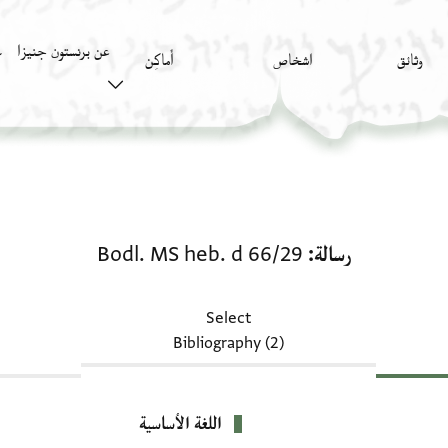
عن برنستون جنيزا
وثائق
اشخاص
أَماكِن
ك
رسالة: Bodl. MS heb. d 66/29
رسالة
Bodl. MS heb. d 66/29
Select
Bibliography (2)
اللغة الأساسية