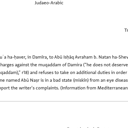
Judaeo-Arabic
ʿa ha-ḥaver, in Damīra, to Abū Isḥāq Avraham b. Natan ha-Sheviʿ
 charges against the muqaddam of Damira ("he does not deserve 
addam)," r18) and refuses to take on additional duties in order 
 named Abū Naṣr is in a bad state (miskīn) from an eye disea
port the writer's complaints. (Information from Mediterranean Soc