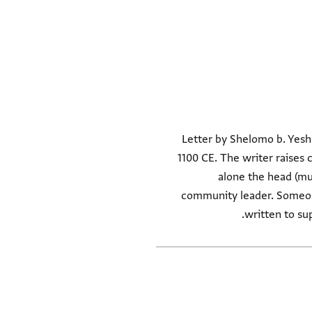
Letter by Shelomo b. Yeshu
1100 CE. The writer raises
alone the head (muq
community leader. Someone
written to sup