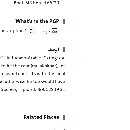
Bodl. MS heb. d 66/29
What's in the PGP
صورة
1 Transcription
الوصف
i. In Judaeo-Arabic. Dating: ca.
to be the rear (mu'akhkhar), let
to avoid conflicts with the local
se, otherwise he too would have
iety, II, pp. 73, 189, 589.) ASE.
Related Places