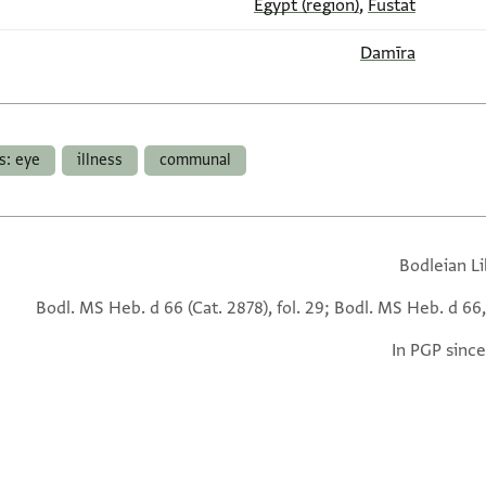
Egypt (region)
,
Fustat
Damīra
ss: eye
illness
communal
Bodleian Li
Bodl. MS Heb. d 66 (Cat. 2878), fol. 29; Bodl. MS Heb. d 66,
In PGP since