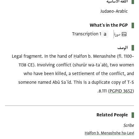
اللغة الأساسية
Judaeo-Arabic
What's in the PGP
صورة
1 Transcription
الوصف
Legal fragment. In the hand of Ḥalfon b. Menashshe (fl. 1100–
1138 CE). Involving conflict (shurūr wa-taʿab), two women
who have been killed, a settlement of the conflict, and
someone named Abū Saʿīd. This is a duplicate copy of T-S
8.111 (
PGPID 3652
).
Related People
Scribe
Ḥalfon b. Menashshe ha-Levi