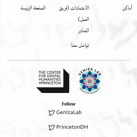
[
אל]חזן אבו סעיד ו [
أَماكِن
الاعتمادات (فريق
الصفحة الرئيسة
العمل)
المصادر
تواصل معنا
Follow
GenizaLab
PrincetonDH