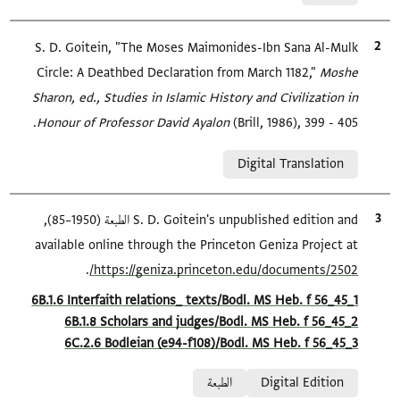
الاقتباس المرجعي
S. D. Goitein, "The Moses Maimonides-Ibn Sana Al-Mulk
Circle: A Deathbed Declaration from March 1182,"
Moshe
Sharon, ed., Studies in Islamic History and Civilization in
Honour of Professor David Ayalon
(Brill, 1986), 399 - 405.
Relation to document
Digital Translation
الاقتباس المرجعي
S. D. Goitein's unpublished edition and الطبعة (1950–85),
available online through the Princeton Geniza Project at
.
https://geniza.princeton.edu/documents/2502/
Location in source
6B.1.6 Interfaith relations_ texts/Bodl. MS Heb. f 56_45_1
6B.1.8 Scholars and judges/Bodl. MS Heb. f 56_45_2
6C.2.6 Bodleian (e94-f108)/Bodl. MS Heb. f 56_45_3
Relation to document
Digital Edition
الطبعة